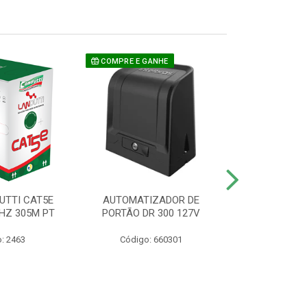
COMPRE E GANHE
UTTI CAT5E
AUTOMATIZADOR DE
CAMERA P/ S
HZ 305M PT
PORTÃO DR 300 127V
1220 BU
: 2463
Código: 660301
Código: