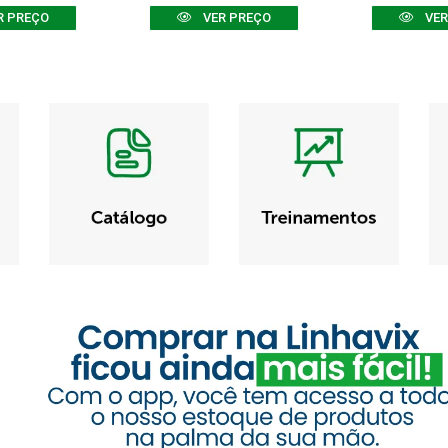
R PREÇO
VER PREÇO
VER