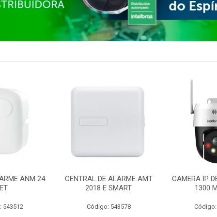
ARME ANM 24
CENTRAL DE ALARME AMT
CAMERA IP D
ET
2018 E SMART
1300 M
: 543512
Código: 543578
Código: