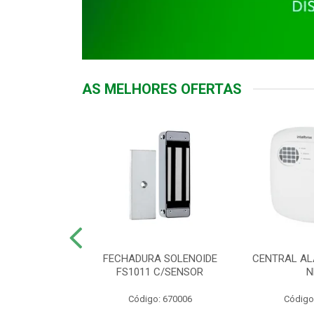
AS MELHORES OFERTAS
DOR ACESSO
FECHADURA SOLENOIDE
CENTRAL AL
 5531 MF EX
FS1011 C/SENSOR
N
: 900018
Código: 670006
Código