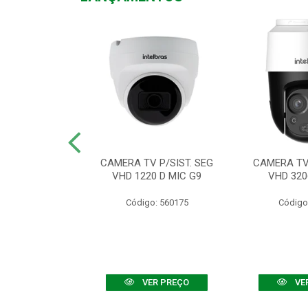
TV VHD 3520 D
CAMERA TV P/SIST. SEG
CAMERA TV 
 COLOR+
VHD 1220 D MIC G9
VHD 320
: 560108
Código: 560175
Código
R PREÇO
VER PREÇO
VE