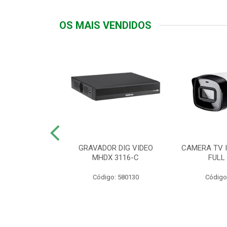
OS MAIS VENDIDOS
TTIV 600VA-
GRAVADOR DIG VIDEO
CAMERA TV I
20V
MHDX 3116-C
FULL
: 822200
Código: 580130
Código