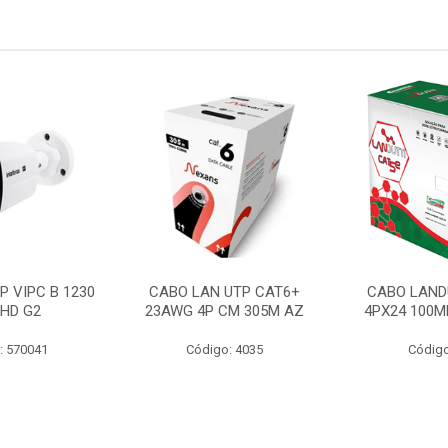
P VIPC B 1230
CABO LAN UTP CAT6+
CABO LAND
 HD G2
23AWG 4P CM 305M AZ
4PX24 100M
: 570041
Código: 4035
Código