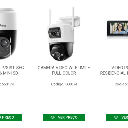
P/SIST. SEG
CAMERA VIDEO WI-FI IM9 +
VIDEO P
6 MINI SD
FULL COLOR
RESIDENCIAL 
: 560174
Código: 560074
Código:
R PREÇO
VER PREÇO
VER