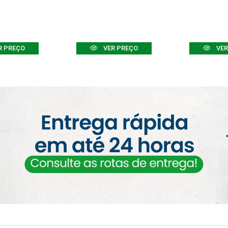
R PREÇO
VER PREÇO
VER