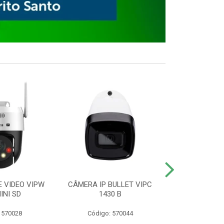
E VIDEO VIPW
CÂMERA IP BULLET VIPC
GRAVADOR 
INI SD
1430 B
MHDX 3
 570028
Código: 570044
Código: