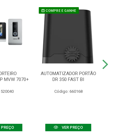
COMPRE E GANHE
ORTEIRO
AUTOMATIZADOR PORTÃO
SENSOR ATIVO
IP MVW 7070+
DR 350 FAST BI
 520040
Código: 660168
Código:
 PREÇO
VER PREÇO
VER