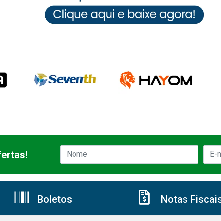
ertas!
Boletos
Notas Fiscai