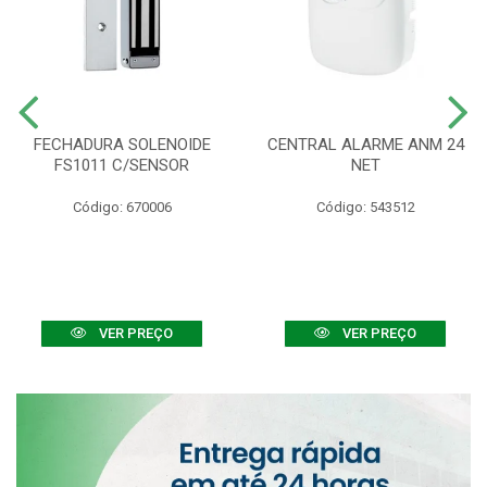
FECHADURA SOLENOIDE
CENTRAL ALARME ANM 24
FS1011 C/SENSOR
NET
Código: 670006
Código: 543512
VER PREÇO
VER PREÇO