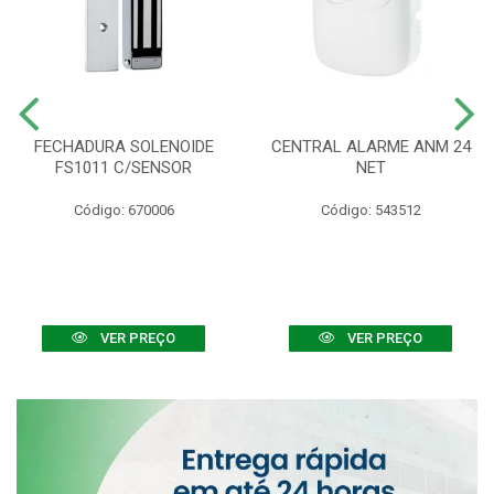
FECHADURA SOLENOIDE
CENTRAL ALARME ANM 24
FS1011 C/SENSOR
NET
Código: 670006
Código: 543512
VER PREÇO
VER PREÇO