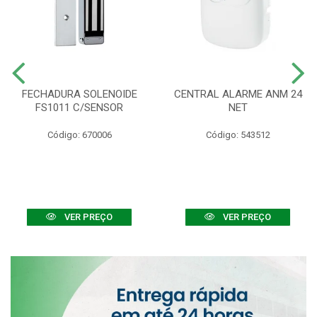
FECHADURA SOLENOIDE
CENTRAL ALARME ANM 24
FS1011 C/SENSOR
NET
Código: 670006
Código: 543512
VER PREÇO
VER PREÇO