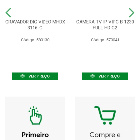
GRAVADOR DIG VIDEO MHDX
CAMERA TV IP VIPC B 1230
3116-C
FULL HD G2
Código: 580130
Código: 570041
VER PREÇO
VER PREÇO