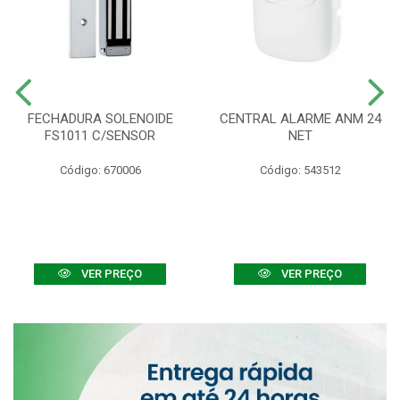
FECHADURA SOLENOIDE
CENTRAL ALARME ANM 24
FS1011 C/SENSOR
NET
Código: 670006
Código: 543512
VER PREÇO
VER PREÇO