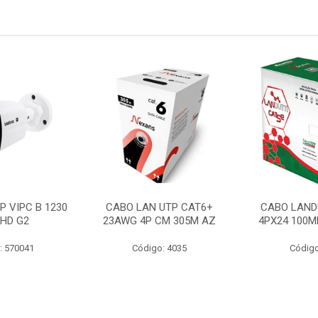
P VIPC B 1230
CABO LAN UTP CAT6+
CABO LAND
 HD G2
23AWG 4P CM 305M AZ
4PX24 100M
: 570041
Código: 4035
Código