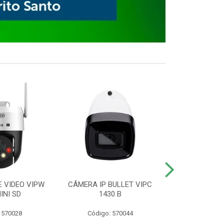
E VIDEO VIPW
CÂMERA IP BULLET VIPC
GRAVADOR 
INI SD
1430 B
MHDX 3
 570028
Código: 570044
Código: