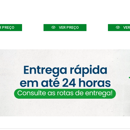
R PREÇO
VER PREÇO
VER