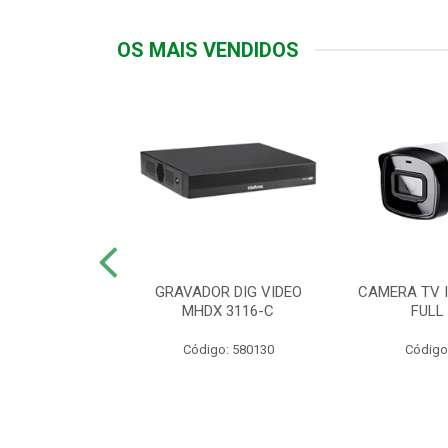
OS MAIS VENDIDOS
TTIV 600VA-
GRAVADOR DIG VIDEO
CAMERA TV I
20V
MHDX 3116-C
FULL
: 822200
Código: 580130
Código