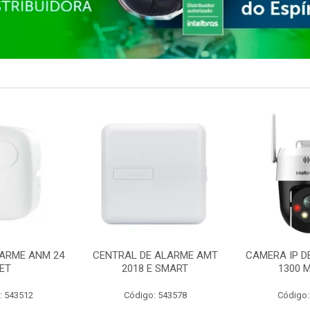
ARME ANM 24
CENTRAL DE ALARME AMT
CAMERA IP D
ET
2018 E SMART
1300 M
: 543512
Código: 543578
Código: