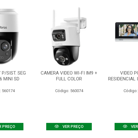
P/SIST. SEG
CAMERA VIDEO WI-FI IM9 +
VIDEO P
6 MINI SD
FULL COLOR
RESIDENCIAL 
: 560174
Código: 560074
Código:
R PREÇO
VER PREÇO
VER