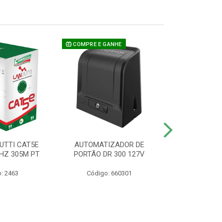
COMPRE E GANHE
UTTI CAT5E
AUTOMATIZADOR DE
CAMERA P/ S
HZ 305M PT
PORTÃO DR 300 127V
1220 BU
: 2463
Código: 660301
Código: