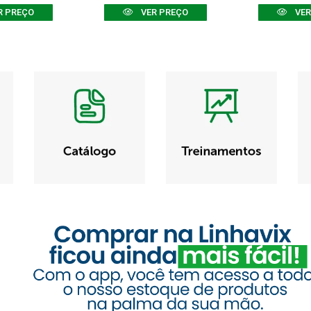
R PREÇO
VER PREÇO
VER