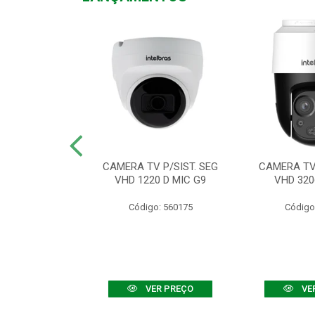
TV VHD 3520 D
CAMERA TV P/SIST. SEG
CAMERA TV 
 COLOR+
VHD 1220 D MIC G9
VHD 320
: 560108
Código: 560175
Código
R PREÇO
VER PREÇO
VE