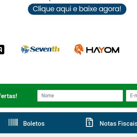
ertas!
Boletos
Notas Fiscai