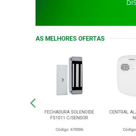
AS MELHORES OFERTAS
DOR ACESSO
FECHADURA SOLENOIDE
CENTRAL AL
 5531 MF EX
FS1011 C/SENSOR
N
: 900018
Código: 670006
Código