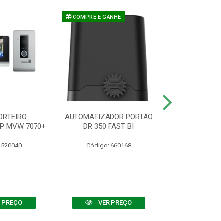
COMPRE E GANHE
ORTEIRO
AUTOMATIZADOR PORTÃO
SENSOR ATIVO
IP MVW 7070+
DR 350 FAST BI
 520040
Código: 660168
Código:
 PREÇO
VER PREÇO
VER