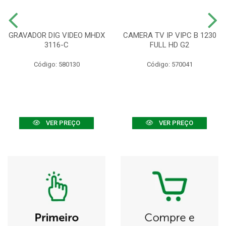
GRAVADOR DIG VIDEO MHDX
CAMERA TV IP VIPC B 1230
3116-C
FULL HD G2
Código: 580130
Código: 570041
VER PREÇO
VER PREÇO