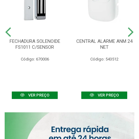
FECHADURA SOLENOIDE
CENTRAL ALARME ANM 24
FS1011 C/SENSOR
NET
Código: 670006
Código: 543512
VER PREÇO
VER PREÇO