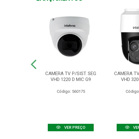
TV VHD 3520 D
CAMERA TV P/SIST. SEG
CAMERA TV 
 COLOR+
VHD 1220 D MIC G9
VHD 320
: 560108
Código: 560175
Código
R PREÇO
VER PREÇO
VE