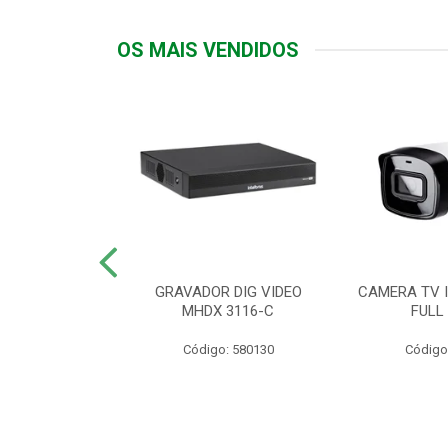
OS MAIS VENDIDOS
TTIV 600VA-
GRAVADOR DIG VIDEO
CAMERA TV I
20V
MHDX 3116-C
FULL
: 822200
Código: 580130
Código