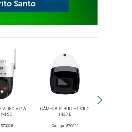
E VIDEO VIPW
CÂMERA IP BULLET VIPC
GRAVADOR 
INI SD
1430 B
MHDX 3
 570028
Código: 570044
Código: