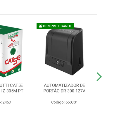
COMPRE E GANHE
UTTI CAT5E
AUTOMATIZADOR DE
CAMERA P/ S
HZ 305M PT
PORTÃO DR 300 127V
1220 BU
: 2463
Código: 660301
Código: