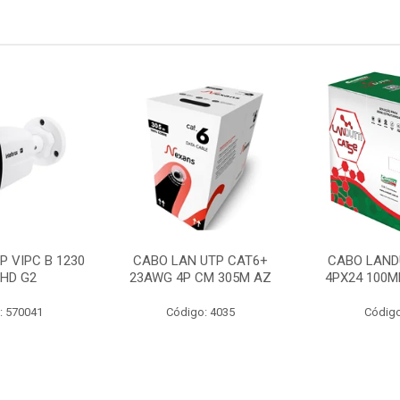
P VIPC B 1230
CABO LAN UTP CAT6+
CABO LAND
 HD G2
23AWG 4P CM 305M AZ
4PX24 100M
: 570041
Código: 4035
Código