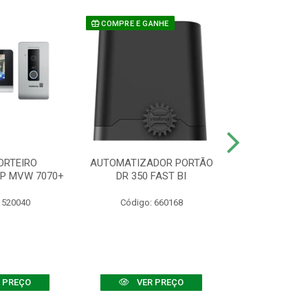
COMPRE E GANHE
ORTEIRO
AUTOMATIZADOR PORTÃO
SENSOR ATIVO
IP MVW 7070+
DR 350 FAST BI
 520040
Código: 660168
Código:
 PREÇO
VER PREÇO
VER