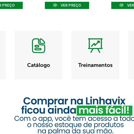
R PREÇO
VER PREÇO
VER