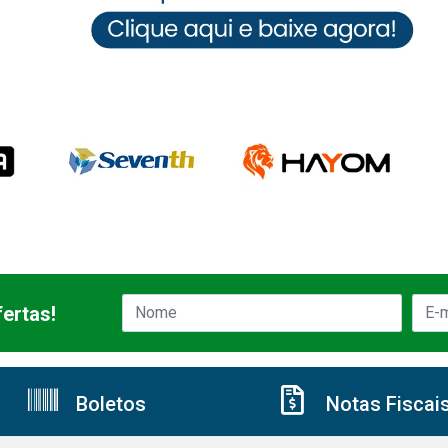
ertas!
Boletos
Notas Fiscai