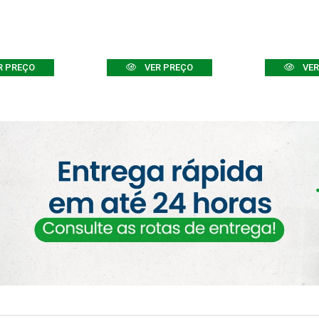
R PREÇO
VER PREÇO
VER