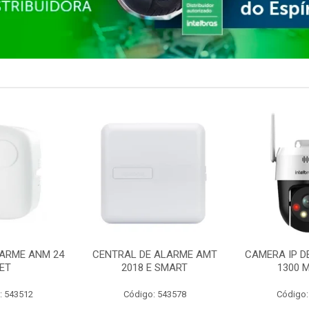
ARME ANM 24
CENTRAL DE ALARME AMT
CAMERA IP D
ET
2018 E SMART
1300 M
: 543512
Código: 543578
Código: