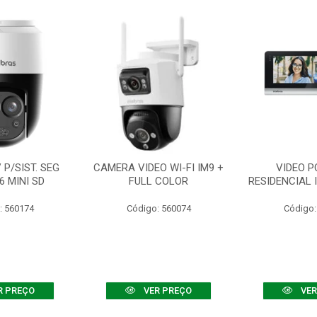
P/SIST. SEG
CAMERA VIDEO WI-FI IM9 +
VIDEO P
6 MINI SD
FULL COLOR
RESIDENCIAL 
: 560174
Código: 560074
Código:
R PREÇO
VER PREÇO
VER