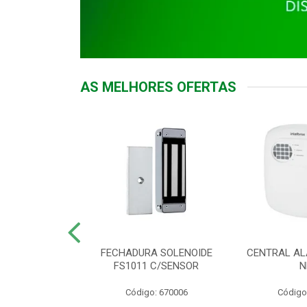
AS MELHORES OFERTAS
DOR ACESSO
FECHADURA SOLENOIDE
CENTRAL AL
 5531 MF EX
FS1011 C/SENSOR
N
: 900018
Código: 670006
Código