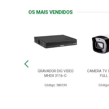
OS MAIS VENDIDOS
TTIV 600VA-
GRAVADOR DIG VIDEO
CAMERA TV I
20V
MHDX 3116-C
FULL
: 822200
Código: 580130
Código