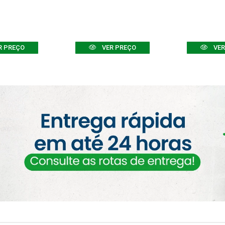
R PREÇO
VER PREÇO
VER