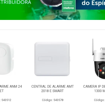
ARME ANM 24
CENTRAL DE ALARME AMT
CAMERA IP D
ET
2018 E SMART
1300 M
: 543512
Código: 543578
Código: