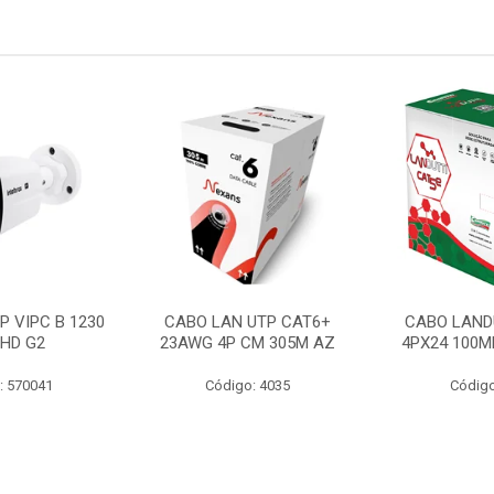
P VIPC B 1230
CABO LAN UTP CAT6+
CABO LAND
 HD G2
23AWG 4P CM 305M AZ
4PX24 100M
: 570041
Código: 4035
Código