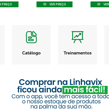
R PREÇO
VER PREÇO
VER