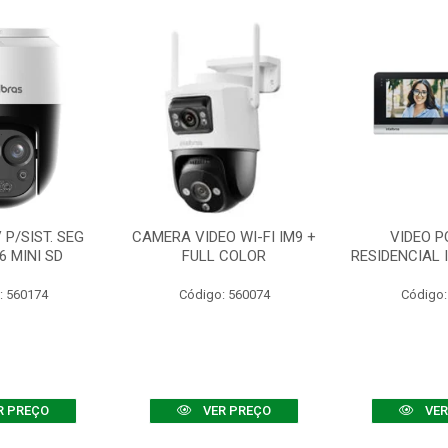
P/SIST. SEG
CAMERA VIDEO WI-FI IM9 +
VIDEO P
6 MINI SD
FULL COLOR
RESIDENCIAL 
: 560174
Código: 560074
Código:
R PREÇO
VER PREÇO
VER