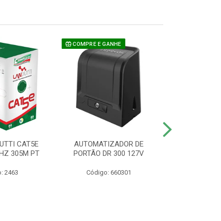
COMPRE E GANHE
UTTI CAT5E
AUTOMATIZADOR DE
CAMERA P/ S
HZ 305M PT
PORTÃO DR 300 127V
1220 BU
: 2463
Código: 660301
Código: