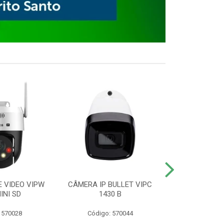
E VIDEO VIPW
CÂMERA IP BULLET VIPC
GRAVADOR 
INI SD
1430 B
MHDX 3
 570028
Código: 570044
Código: