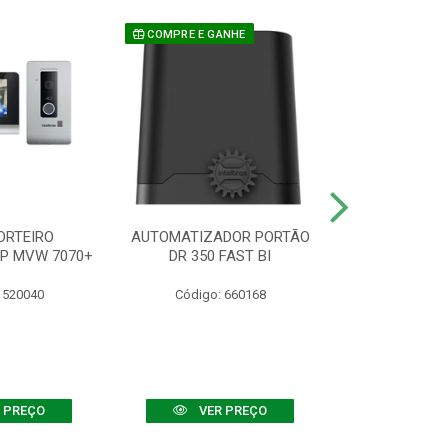
COMPRE E GANHE
ORTEIRO
AUTOMATIZADOR PORTÃO
SENSOR ATIVO
IP MVW 7070+
DR 350 FAST BI
 520040
Código: 660168
Código:
 PREÇO
VER PREÇO
VER