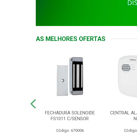
AS MELHORES OFERTAS
DOR ACESSO
FECHADURA SOLENOIDE
CENTRAL AL
 5531 MF EX
FS1011 C/SENSOR
N
: 900018
Código: 670006
Código