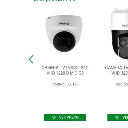
TV VHD 3520 D
CAMERA TV P/SIST. SEG
CAMERA TV 
 COLOR+
VHD 1220 D MIC G9
VHD 320
: 560108
Código: 560175
Código
R PREÇO
VER PREÇO
VE