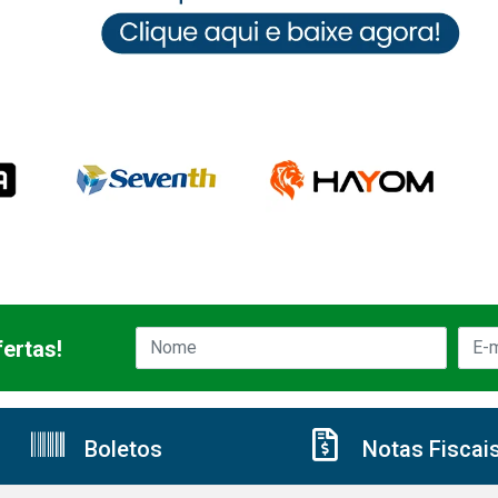
ertas!
Boletos
Notas Fiscai