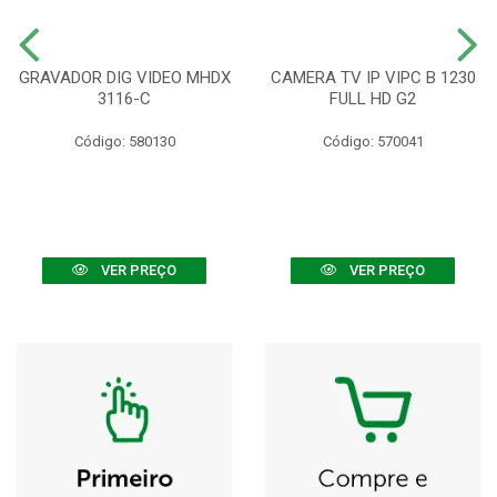
GRAVADOR DIG VIDEO MHDX
CAMERA TV IP VIPC B 1230
3116-C
FULL HD G2
Código: 580130
Código: 570041
VER PREÇO
VER PREÇO