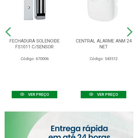
FECHADURA SOLENOIDE
CENTRAL ALARME ANM 24
FS1011 C/SENSOR
NET
Código: 670006
Código: 543512
VER PREÇO
VER PREÇO