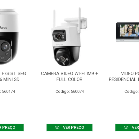
P/SIST. SEG
CAMERA VIDEO WI-FI IM9 +
VIDEO P
6 MINI SD
FULL COLOR
RESIDENCIAL 
: 560174
Código: 560074
Código:
R PREÇO
VER PREÇO
VER