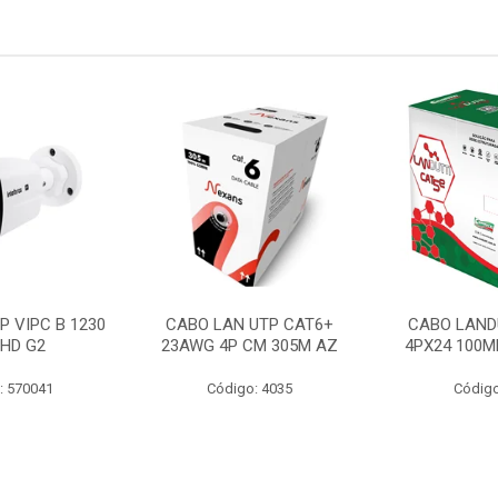
P VIPC B 1230
CABO LAN UTP CAT6+
CABO LAND
 HD G2
23AWG 4P CM 305M AZ
4PX24 100M
: 570041
Código: 4035
Código