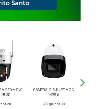
E VIDEO VIPW
CÂMERA IP BULLET VIPC
GRAVADOR 
INI SD
1430 B
MHDX 3
 570028
Código: 570044
Código: