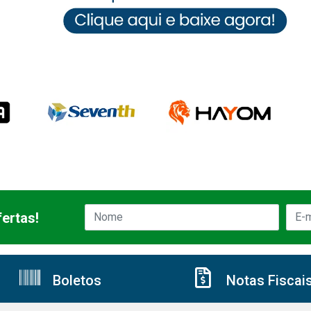
ertas!
Boletos
Notas Fiscai