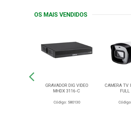
OS MAIS VENDIDOS
TTIV 600VA-
GRAVADOR DIG VIDEO
CAMERA TV I
20V
MHDX 3116-C
FULL
: 822200
Código: 580130
Código