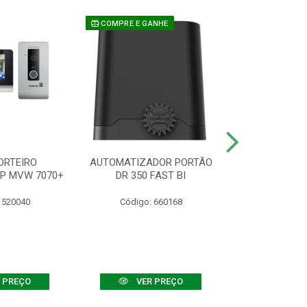
COMPRE E GANHE
ORTEIRO
AUTOMATIZADOR PORTÃO
SENSOR ATIVO
IP MVW 7070+
DR 350 FAST BI
 520040
Código: 660168
Código:
 PREÇO
VER PREÇO
VER