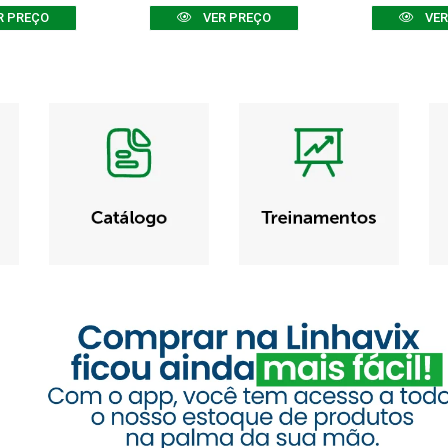
R PREÇO
VER PREÇO
VER