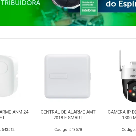
ARME ANM 24
CENTRAL DE ALARME AMT
CAMERA IP D
ET
2018 E SMART
1300 M
: 543512
Código: 543578
Código: