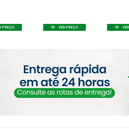
R PREÇO
VER PREÇO
VER