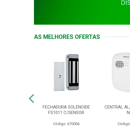
AS MELHORES OFERTAS
DOR ACESSO
FECHADURA SOLENOIDE
CENTRAL AL
 5531 MF EX
FS1011 C/SENSOR
N
: 900018
Código: 670006
Código