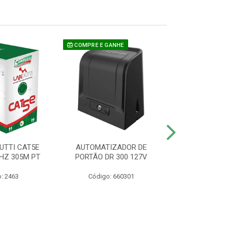
COMPRE E GANHE
UTTI CAT5E
AUTOMATIZADOR DE
CAMERA P/ S
HZ 305M PT
PORTÃO DR 300 127V
1220 BU
: 2463
Código: 660301
Código: