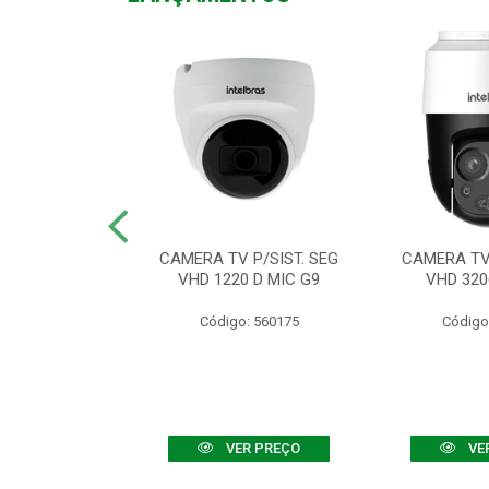
TV VHD 3520 D
CAMERA TV P/SIST. SEG
CAMERA TV 
 COLOR+
VHD 1220 D MIC G9
VHD 320
: 560108
Código: 560175
Código
R PREÇO
VER PREÇO
VE