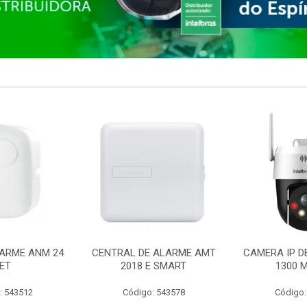
ARME ANM 24
CENTRAL DE ALARME AMT
CAMERA IP D
ET
2018 E SMART
1300 M
: 543512
Código: 543578
Código: