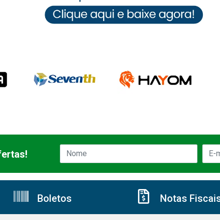
ertas!
Boletos
Notas Fiscai