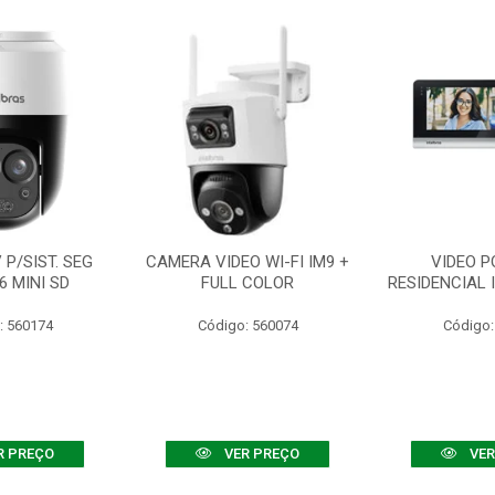
P/SIST. SEG
CAMERA VIDEO WI-FI IM9 +
VIDEO P
6 MINI SD
FULL COLOR
RESIDENCIAL 
: 560174
Código: 560074
Código:
R PREÇO
VER PREÇO
VER