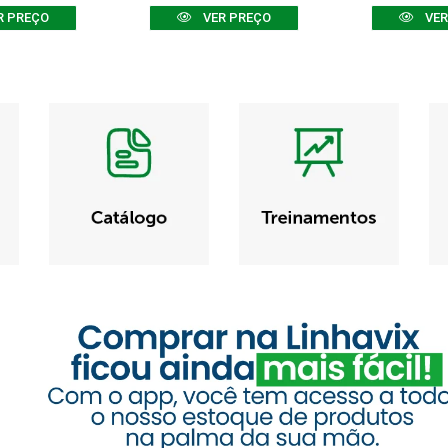
R PREÇO
VER PREÇO
VER