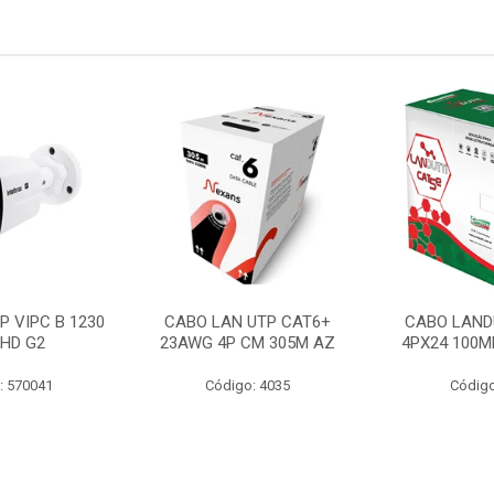
P VIPC B 1230
CABO LAN UTP CAT6+
CABO LAND
 HD G2
23AWG 4P CM 305M AZ
4PX24 100M
: 570041
Código: 4035
Código