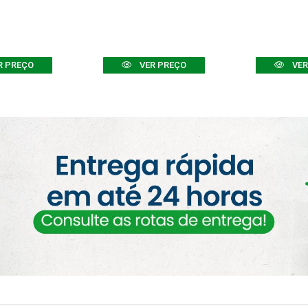
R PREÇO
VER PREÇO
VER