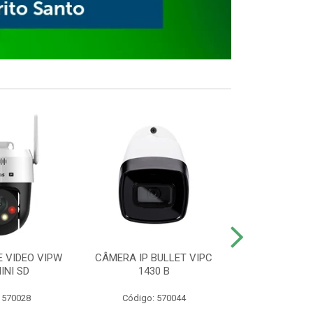
E VIDEO VIPW
CÂMERA IP BULLET VIPC
GRAVADOR 
INI SD
1430 B
MHDX 3
 570028
Código: 570044
Código: