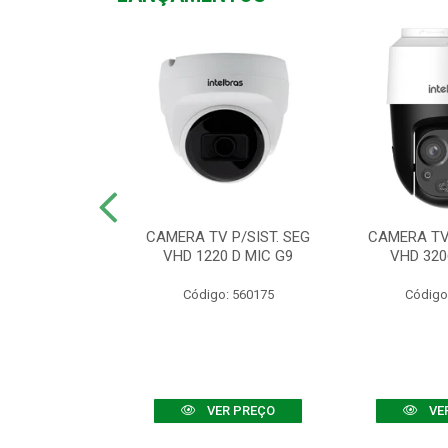
TV VHD 3520 D
CAMERA TV P/SIST. SEG
CAMERA TV 
 COLOR+
VHD 1220 D MIC G9
VHD 320
: 560108
Código: 560175
Código
R PREÇO
VER PREÇO
VE