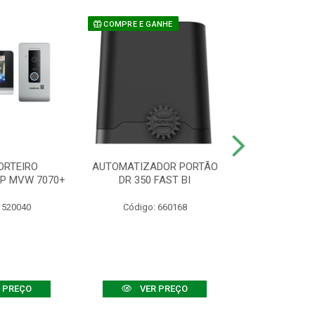
COMPRE E GANHE
ORTEIRO
AUTOMATIZADOR PORTÃO
SENSOR ATIVO
IP MVW 7070+
DR 350 FAST BI
 520040
Código: 660168
Código:
 PREÇO
VER PREÇO
VER