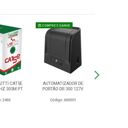
COMPRE E GANHE
UTTI CAT5E
AUTOMATIZADOR DE
CAMERA P/ S
HZ 305M PT
PORTÃO DR 300 127V
1220 BU
: 2463
Código: 660301
Código: