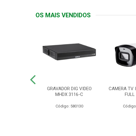
OS MAIS VENDIDOS
TTIV 600VA-
GRAVADOR DIG VIDEO
CAMERA TV I
20V
MHDX 3116-C
FULL
: 822200
Código: 580130
Código