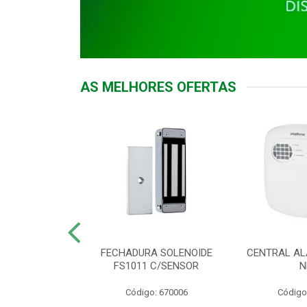
AS MELHORES OFERTAS
DOR ACESSO
FECHADURA SOLENOIDE
CENTRAL AL
 5531 MF EX
FS1011 C/SENSOR
N
: 900018
Código: 670006
Código