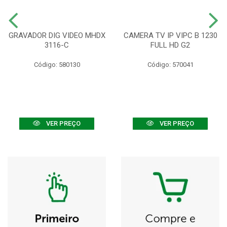
GRAVADOR DIG VIDEO MHDX
CAMERA TV IP VIPC B 1230
3116-C
FULL HD G2
Código: 580130
Código: 570041
VER PREÇO
VER PREÇO