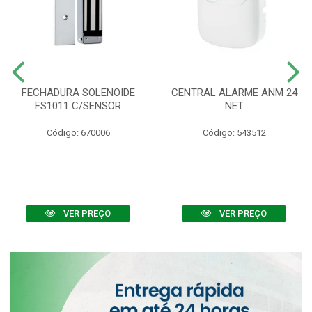
FECHADURA SOLENOIDE
CENTRAL ALARME ANM 24
FS1011 C/SENSOR
NET
Código: 670006
Código: 543512
VER PREÇO
VER PREÇO