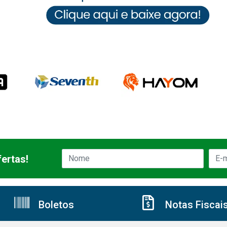
ertas!
Boletos
Notas Fiscai