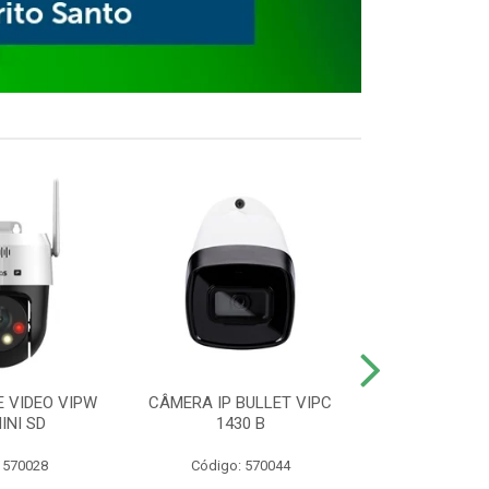
E VIDEO VIPW
CÂMERA IP BULLET VIPC
GRAVADOR 
INI SD
1430 B
MHDX 3
 570028
Código: 570044
Código: