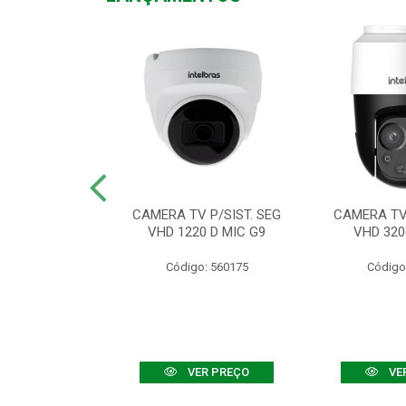
TV VHD 3520 D
CAMERA TV P/SIST. SEG
CAMERA TV 
 COLOR+
VHD 1220 D MIC G9
VHD 320
: 560108
Código: 560175
Código
R PREÇO
VER PREÇO
VE