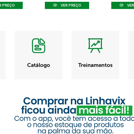
R PREÇO
VER PREÇO
VER