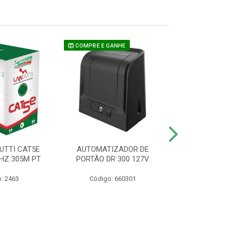
COMPRE E GANHE
UTTI CAT5E
AUTOMATIZADOR DE
CAMERA P/ S
HZ 305M PT
PORTÃO DR 300 127V
1220 BU
: 2463
Código: 660301
Código: