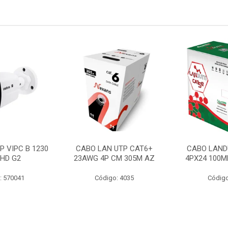
P VIPC B 1230
CABO LAN UTP CAT6+
CABO LAND
 HD G2
23AWG 4P CM 305M AZ
4PX24 100M
: 570041
Código: 4035
Código