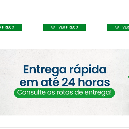
R PREÇO
VER PREÇO
VER