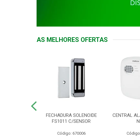
AS MELHORES OFERTAS
DOR ACESSO
FECHADURA SOLENOIDE
CENTRAL AL
 5531 MF EX
FS1011 C/SENSOR
N
: 900018
Código: 670006
Código