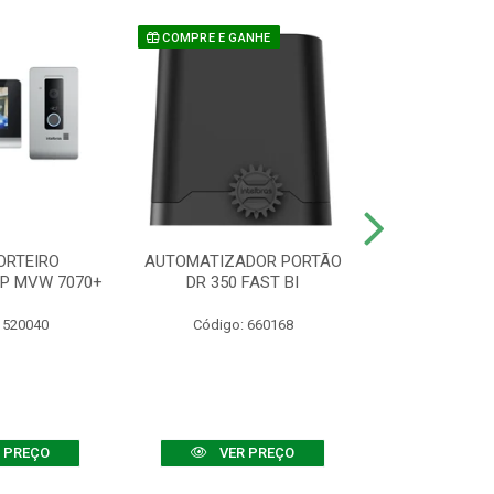
COMPRE E GANHE
ORTEIRO
AUTOMATIZADOR PORTÃO
SENSOR ATIVO
IP MVW 7070+
DR 350 FAST BI
 520040
Código: 660168
Código:
 PREÇO
VER PREÇO
VER