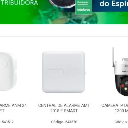
ARME ANM 24
CENTRAL DE ALARME AMT
CAMERA IP D
ET
2018 E SMART
1300 M
: 543512
Código: 543578
Código: