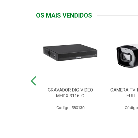
OS MAIS VENDIDOS
TTIV 600VA-
GRAVADOR DIG VIDEO
CAMERA TV I
20V
MHDX 3116-C
FULL
: 822200
Código: 580130
Código