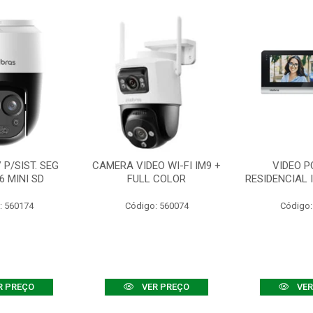
P/SIST. SEG
CAMERA VIDEO WI-FI IM9 +
VIDEO P
6 MINI SD
FULL COLOR
RESIDENCIAL 
: 560174
Código: 560074
Código:
R PREÇO
VER PREÇO
VER