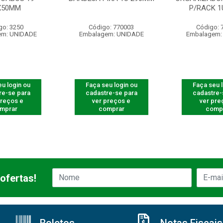
X50MM
P/RACK 1
go: 3250
Código: 770003
Código: 
em: UNIDADE
Embalagem: UNIDADE
Embalagem:
u login ou
Faça seu login ou
Faça seu 
re-se para
cadastre-se para
cadastre-
preços e
ver preços e
ver pre
mprar
comprar
comp
ofertas!
Boletos
Notas Fiscais