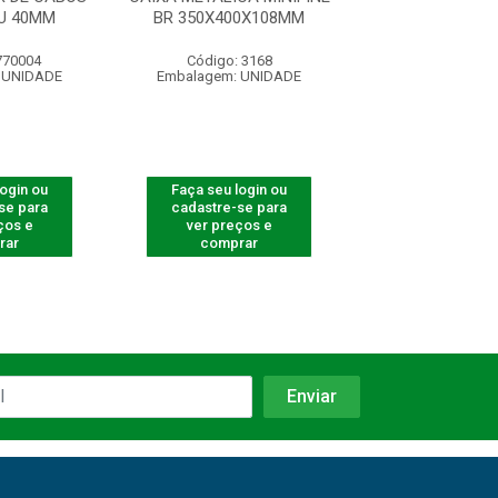
U 40MM
BR 350X400X108MM
KPP100 PCT C
770004
Código: 3168
Código: 770
 UNIDADE
Embalagem: UNIDADE
Embalagem: U
login ou
Faça seu login ou
Faça seu log
se para
cadastre-se para
cadastre-se 
ços e
ver preços e
ver preços
rar
comprar
comprar