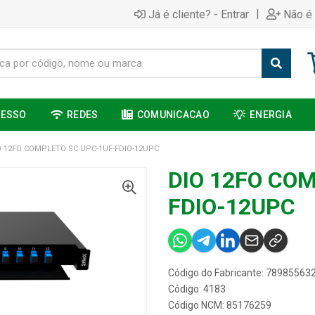
|
Já é cliente? - Entrar
Não é 
CESSO
REDES
COMUNICACAO
ENERGIA
O 12FO COMPLETO SC UPC-1UF-FDIO-12UPC
DIO 12FO CO
FDIO-12UPC
Código do Fabricante: 78985563
Código: 4183
Código NCM: 85176259