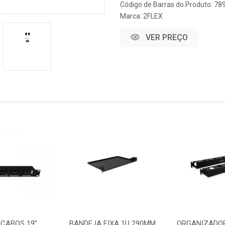
Código de Barras do Produto: 7
Marca:
2FLEX
VER PREÇO
 CABOS 19”
BANDEJA FIXA 1U 290MM
ORGANIZADOR