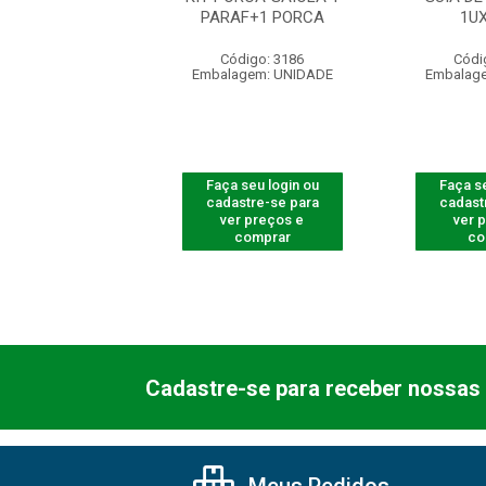
0 PCT C/100UN
PARAF+1 PORCA
1U
digo: 770010
Código: 3186
Códi
agem: UNIDADE
Embalagem: UNIDADE
Embalag
 seu login ou
Faça seu login ou
Faça se
astre-se para
cadastre-se para
cadast
er preços e
ver preços e
ver 
comprar
comprar
co
Cadastre-se para receber nossas 
Meus Pedidos