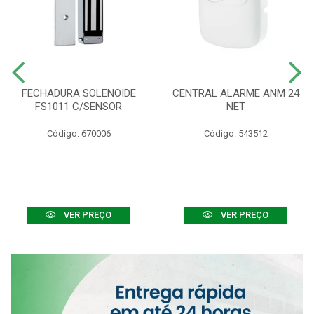
FECHADURA SOLENOIDE
CENTRAL ALARME ANM 24
FS1011 C/SENSOR
NET
Código: 670006
Código: 543512
VER PREÇO
VER PREÇO