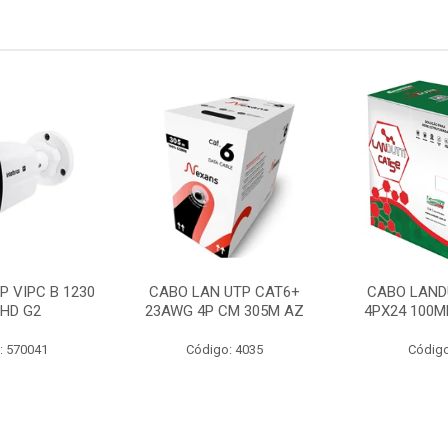
P VIPC B 1230
CABO LAN UTP CAT6+
CABO LAND
 HD G2
23AWG 4P CM 305M AZ
4PX24 100M
: 570041
Código: 4035
Código