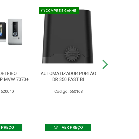
COMPRE E GANHE
ORTEIRO
AUTOMATIZADOR PORTÃO
SENSOR ATIVO
IP MVW 7070+
DR 350 FAST BI
 520040
Código: 660168
Código:
 PREÇO
VER PREÇO
VER