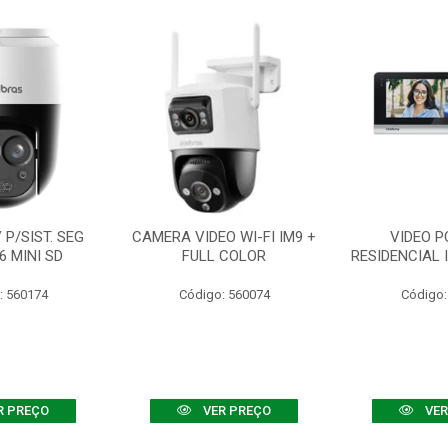
P/SIST. SEG
CAMERA VIDEO WI-FI IM9 +
VIDEO P
6 MINI SD
FULL COLOR
RESIDENCIAL 
: 560174
Código: 560074
Código:
R PREÇO
VER PREÇO
VER