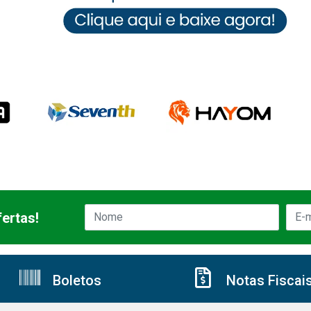
ertas!
Boletos
Notas Fiscai