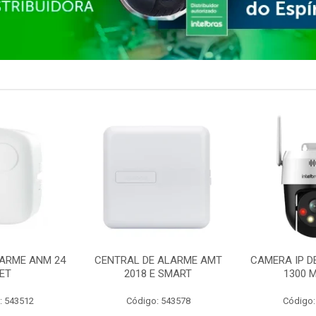
ARME ANM 24
CENTRAL DE ALARME AMT
CAMERA IP D
ET
2018 E SMART
1300 M
: 543512
Código: 543578
Código: