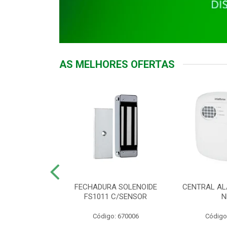
AS MELHORES OFERTAS
DOR ACESSO
FECHADURA SOLENOIDE
CENTRAL AL
 5531 MF EX
FS1011 C/SENSOR
N
: 900018
Código: 670006
Código