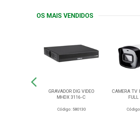
OS MAIS VENDIDOS
TTIV 600VA-
GRAVADOR DIG VIDEO
CAMERA TV I
20V
MHDX 3116-C
FULL
: 822200
Código: 580130
Código