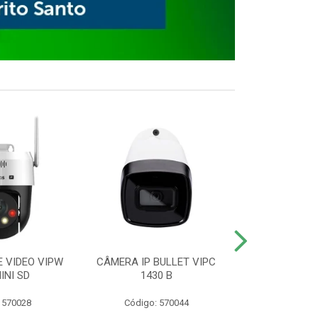
E VIDEO VIPW
CÂMERA IP BULLET VIPC
GRAVADOR 
INI SD
1430 B
MHDX 3
 570028
Código: 570044
Código: