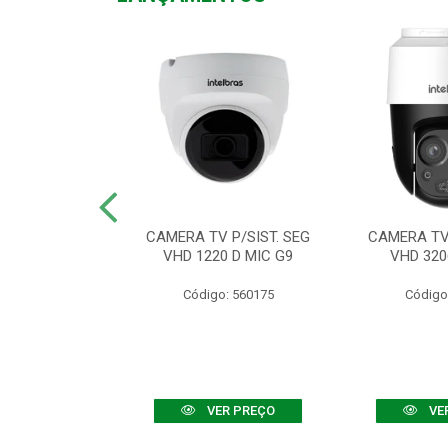
TV VHD 3520 D
CAMERA TV P/SIST. SEG
CAMERA TV 
 COLOR+
VHD 1220 D MIC G9
VHD 320
: 560108
Código: 560175
Código
R PREÇO
VER PREÇO
VE