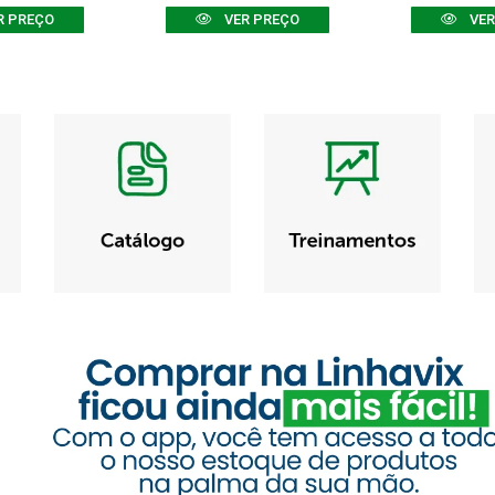
R PREÇO
VER PREÇO
VER