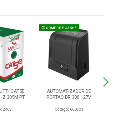
COMPRE E GANHE
UTTI CAT5E
AUTOMATIZADOR DE
CAMERA P/ S
HZ 305M PT
PORTÃO DR 300 127V
1220 BU
: 2463
Código: 660301
Código: