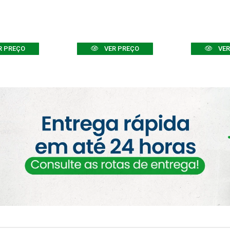
R PREÇO
VER PREÇO
VER