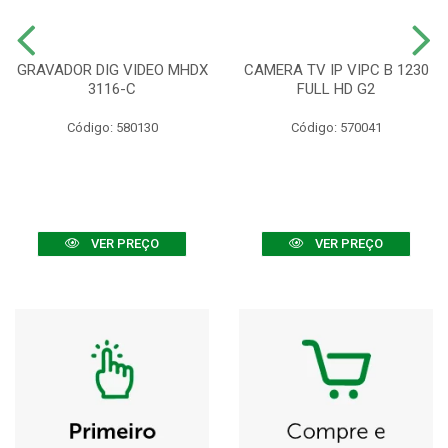
GRAVADOR DIG VIDEO MHDX
CAMERA TV IP VIPC B 1230
3116-C
FULL HD G2
Código: 580130
Código: 570041
VER PREÇO
VER PREÇO