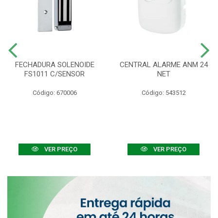
FECHADURA SOLENOIDE
CENTRAL ALARME ANM 24
FS1011 C/SENSOR
NET
Código: 670006
Código: 543512
VER PREÇO
VER PREÇO