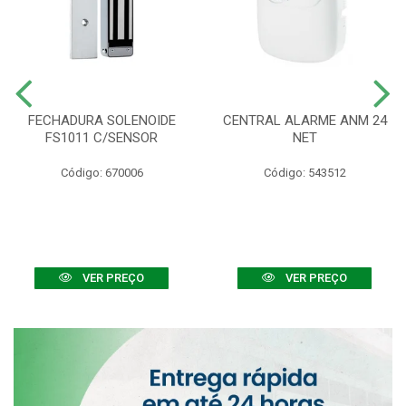
FECHADURA SOLENOIDE
CENTRAL ALARME ANM 24
FS1011 C/SENSOR
NET
Código: 670006
Código: 543512
VER PREÇO
VER PREÇO