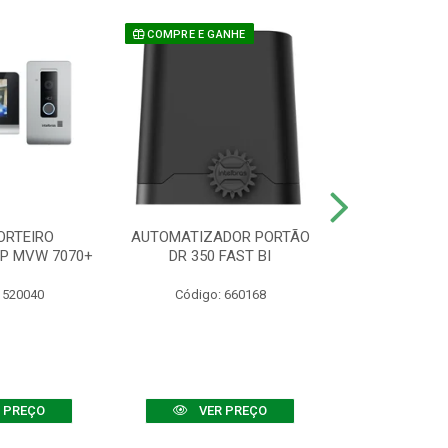
COMPRE E GANHE
ORTEIRO
AUTOMATIZADOR PORTÃO
SENSOR ATIVO
IP MVW 7070+
DR 350 FAST BI
 520040
Código: 660168
Código:
 PREÇO
VER PREÇO
VER