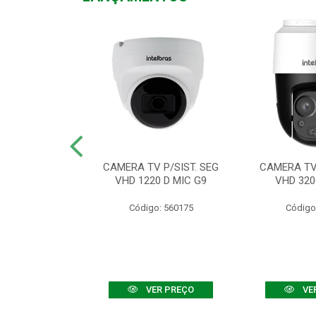
TV VHD 3520 D
CAMERA TV P/SIST. SEG
CAMERA TV 
 COLOR+
VHD 1220 D MIC G9
VHD 320
: 560108
Código: 560175
Código
R PREÇO
VER PREÇO
VE