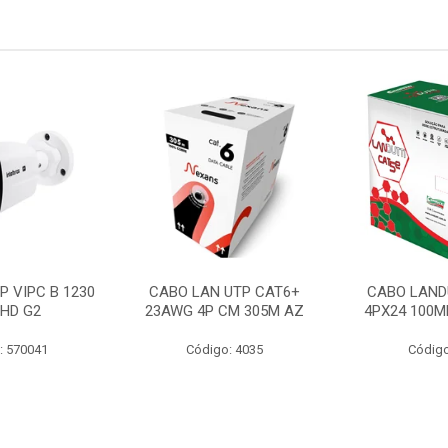
P VIPC B 1230
CABO LAN UTP CAT6+
CABO LAND
 HD G2
23AWG 4P CM 305M AZ
4PX24 100M
: 570041
Código: 4035
Código