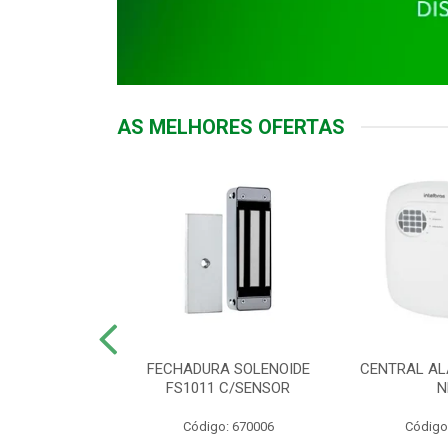
AS MELHORES OFERTAS
DOR ACESSO
FECHADURA SOLENOIDE
CENTRAL AL
 5531 MF EX
FS1011 C/SENSOR
N
: 900018
Código: 670006
Código