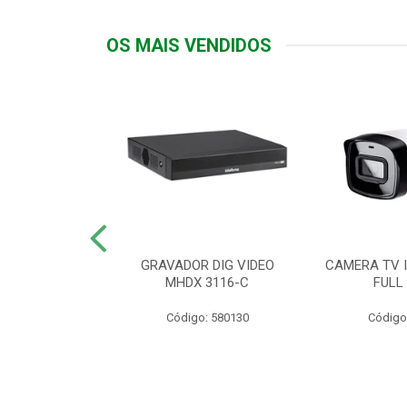
OS MAIS VENDIDOS
TTIV 600VA-
GRAVADOR DIG VIDEO
CAMERA TV I
20V
MHDX 3116-C
FULL
: 822200
Código: 580130
Código