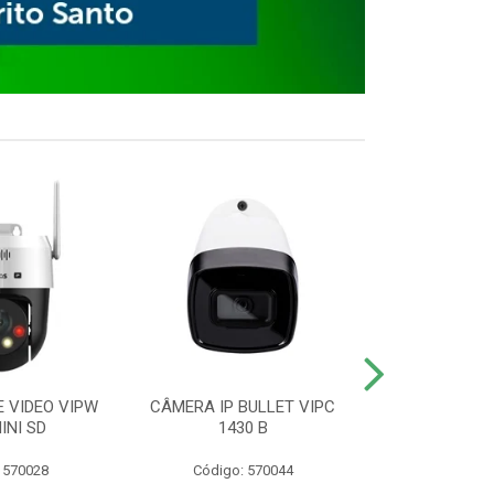
E VIDEO VIPW
CÂMERA IP BULLET VIPC
GRAVADOR 
INI SD
1430 B
MHDX 3
 570028
Código: 570044
Código: