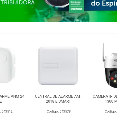
ARME ANM 24
CENTRAL DE ALARME AMT
CAMERA IP D
ET
2018 E SMART
1300 M
: 543512
Código: 543578
Código: