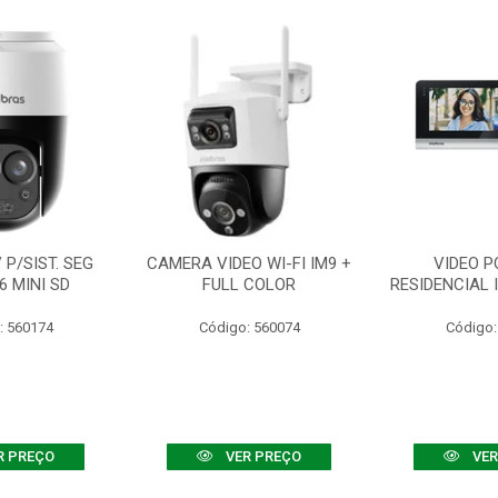
P/SIST. SEG
CAMERA VIDEO WI-FI IM9 +
VIDEO P
6 MINI SD
FULL COLOR
RESIDENCIAL 
: 560174
Código: 560074
Código:
R PREÇO
VER PREÇO
VER