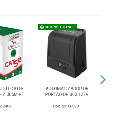
COMPRE E GANHE
UTTI CAT5E
AUTOMATIZADOR DE
CAMERA P/ S
HZ 305M PT
PORTÃO DR 300 127V
1220 BU
: 2463
Código: 660301
Código: