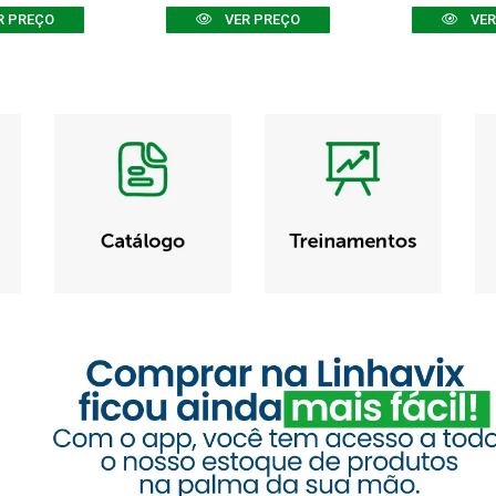
R PREÇO
VER PREÇO
VER