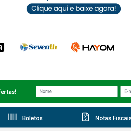
ertas!
Boletos
Notas Fiscai