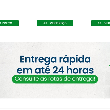
R PREÇO
VER PREÇO
VER