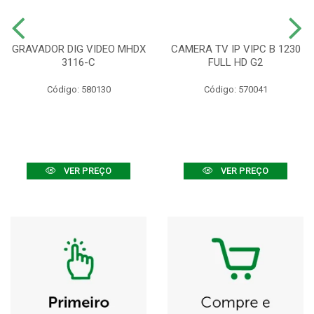
GRAVADOR DIG VIDEO MHDX
CAMERA TV IP VIPC B 1230
3116-C
FULL HD G2
Código: 580130
Código: 570041
VER PREÇO
VER PREÇO