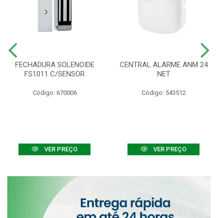
FECHADURA SOLENOIDE
CENTRAL ALARME ANM 24
FS1011 C/SENSOR
NET
Código: 670006
Código: 543512
VER PREÇO
VER PREÇO