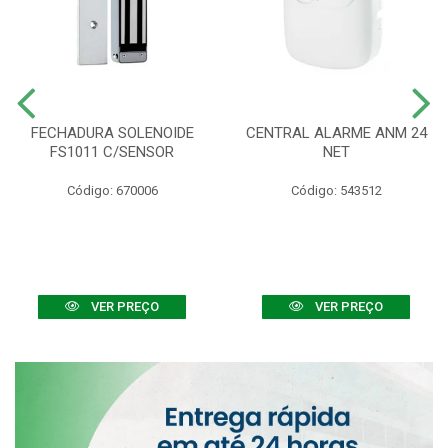
FECHADURA SOLENOIDE
CENTRAL ALARME ANM 24
FS1011 C/SENSOR
NET
Código: 670006
Código: 543512
VER PREÇO
VER PREÇO