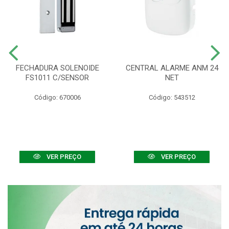
FECHADURA SOLENOIDE
CENTRAL ALARME ANM 24
FS1011 C/SENSOR
NET
Código: 670006
Código: 543512
VER PREÇO
VER PREÇO