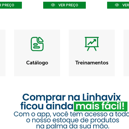
R PREÇO
VER PREÇO
VER