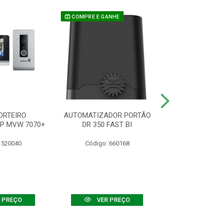
COMPRE E GANHE
ORTEIRO
AUTOMATIZADOR PORTÃO
SENSOR ATIVO
IP MVW 7070+
DR 350 FAST BI
 520040
Código: 660168
Código:
 PREÇO
VER PREÇO
VER