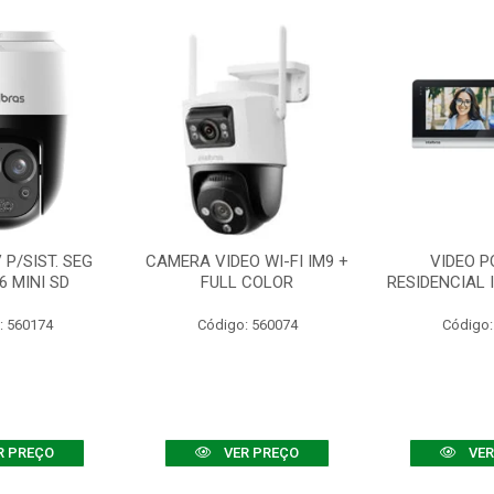
P/SIST. SEG
CAMERA VIDEO WI-FI IM9 +
VIDEO P
6 MINI SD
FULL COLOR
RESIDENCIAL 
: 560174
Código: 560074
Código:
R PREÇO
VER PREÇO
VER