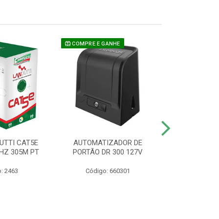
COMPRE E GANHE
UTTI CAT5E
AUTOMATIZADOR DE
CAMERA P/ S
HZ 305M PT
PORTÃO DR 300 127V
1220 BU
: 2463
Código: 660301
Código: