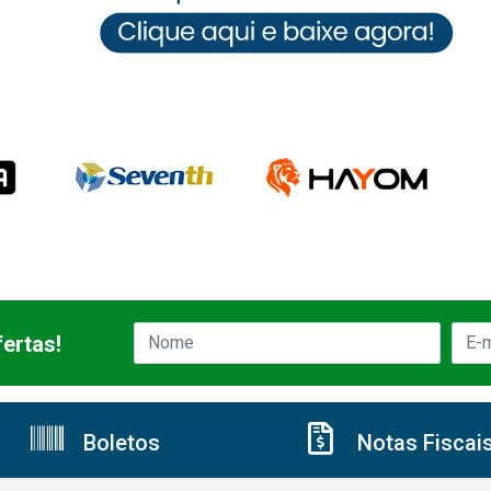
ertas!
Boletos
Notas Fiscai