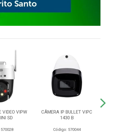
E VIDEO VIPW
CÂMERA IP BULLET VIPC
GRAVADOR 
INI SD
1430 B
MHDX 3
 570028
Código: 570044
Código: