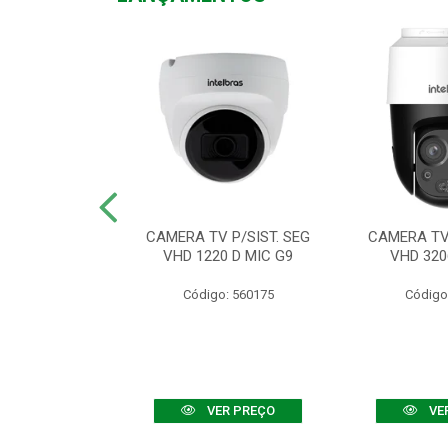
TV VHD 3520 D
CAMERA TV P/SIST. SEG
CAMERA TV 
 COLOR+
VHD 1220 D MIC G9
VHD 320
: 560108
Código: 560175
Código
R PREÇO
VER PREÇO
VE