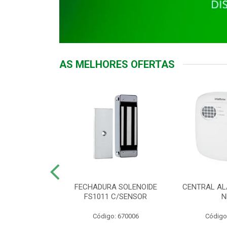
AS MELHORES OFERTAS
DOR ACESSO
FECHADURA SOLENOIDE
CENTRAL AL
 5531 MF EX
FS1011 C/SENSOR
N
: 900018
Código: 670006
Código