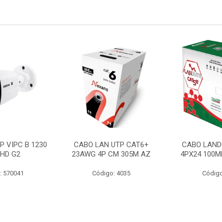
P VIPC B 1230
CABO LAN UTP CAT6+
CABO LAND
 HD G2
23AWG 4P CM 305M AZ
4PX24 100M
: 570041
Código: 4035
Código