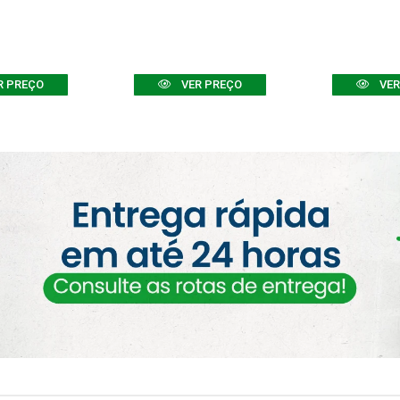
R PREÇO
VER PREÇO
VER