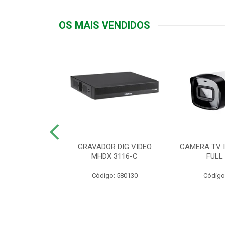
OS MAIS VENDIDOS
TTIV 600VA-
GRAVADOR DIG VIDEO
CAMERA TV I
20V
MHDX 3116-C
FULL
: 822200
Código: 580130
Código