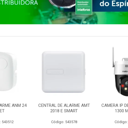
ARME ANM 24
CENTRAL DE ALARME AMT
CAMERA IP D
ET
2018 E SMART
1300 M
: 543512
Código: 543578
Código: