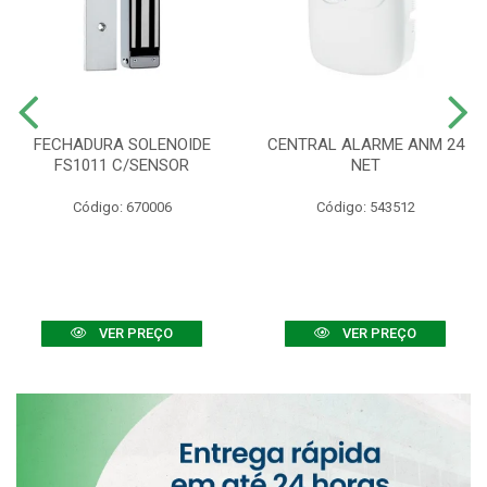
FECHADURA SOLENOIDE
CENTRAL ALARME ANM 24
FS1011 C/SENSOR
NET
Código: 670006
Código: 543512
VER PREÇO
VER PREÇO