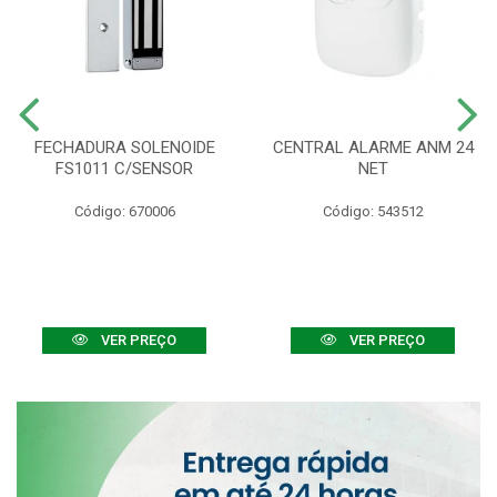
FECHADURA SOLENOIDE
CENTRAL ALARME ANM 24
FS1011 C/SENSOR
NET
Código: 670006
Código: 543512
VER PREÇO
VER PREÇO