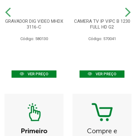
GRAVADOR DIG VIDEO MHDX
CAMERA TV IP VIPC B 1230
3116-C
FULL HD G2
Código: 580130
Código: 570041
VER PREÇO
VER PREÇO