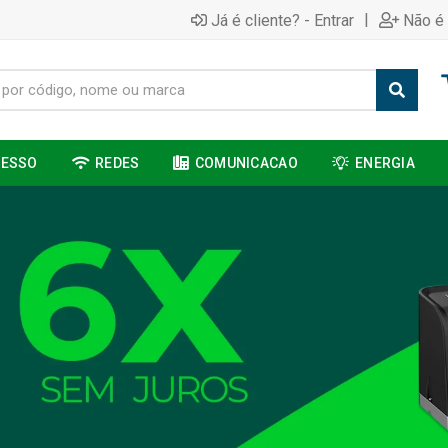
|
Já é cliente? - Entrar
Não é 
CESSO
REDES
COMUNICACAO
ENERGIA