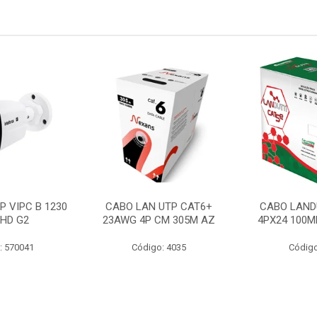
P VIPC B 1230
CABO LAN UTP CAT6+
CABO LAND
 HD G2
23AWG 4P CM 305M AZ
4PX24 100M
: 570041
Código: 4035
Código