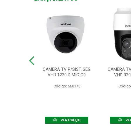
TV VHD 3520 D
CAMERA TV P/SIST. SEG
CAMERA TV 
 COLOR+
VHD 1220 D MIC G9
VHD 320
: 560108
Código: 560175
Código
R PREÇO
VER PREÇO
VE