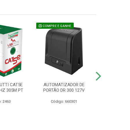
COMPRE E GANHE
UTTI CAT5E
AUTOMATIZADOR DE
CAMERA P/ S
HZ 305M PT
PORTÃO DR 300 127V
1220 BU
: 2463
Código: 660301
Código: