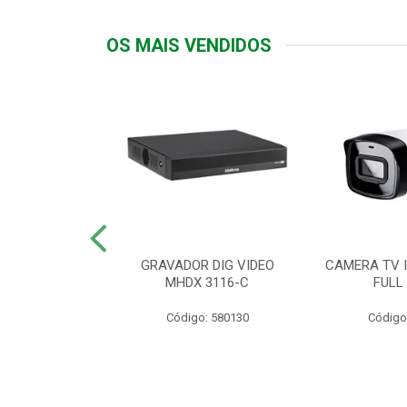
OS MAIS VENDIDOS
TTIV 600VA-
GRAVADOR DIG VIDEO
CAMERA TV I
20V
MHDX 3116-C
FULL
: 822200
Código: 580130
Código