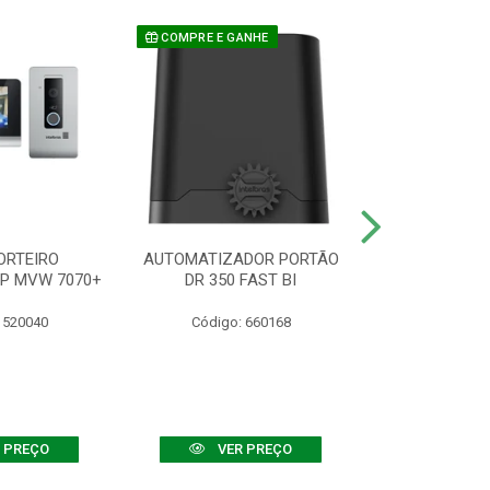
COMPRE E GANHE
ORTEIRO
AUTOMATIZADOR PORTÃO
SENSOR ATIVO
IP MVW 7070+
DR 350 FAST BI
 520040
Código: 660168
Código:
 PREÇO
VER PREÇO
VER