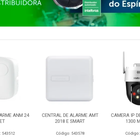
ARME ANM 24
CENTRAL DE ALARME AMT
CAMERA IP D
ET
2018 E SMART
1300 M
: 543512
Código: 543578
Código: