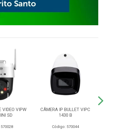
E VIDEO VIPW
CÂMERA IP BULLET VIPC
GRAVADOR 
INI SD
1430 B
MHDX 3
 570028
Código: 570044
Código: