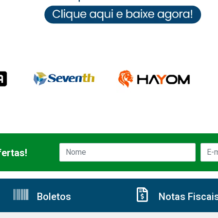
ertas!
Boletos
Notas Fiscai