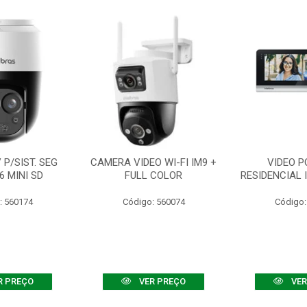
P/SIST. SEG
CAMERA VIDEO WI-FI IM9 +
VIDEO P
6 MINI SD
FULL COLOR
RESIDENCIAL 
: 560174
Código: 560074
Código:
R PREÇO
VER PREÇO
VER