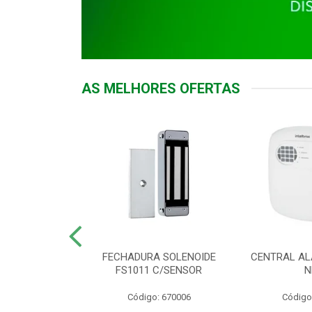
AS MELHORES OFERTAS
DOR ACESSO
FECHADURA SOLENOIDE
CENTRAL AL
 5531 MF EX
FS1011 C/SENSOR
N
: 900018
Código: 670006
Código