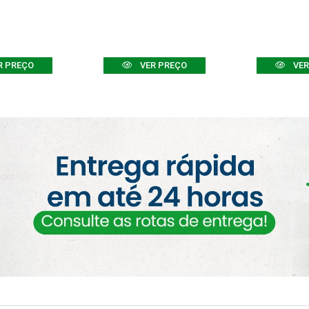
R PREÇO
VER PREÇO
VER