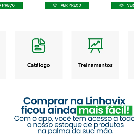
R PREÇO
VER PREÇO
VER