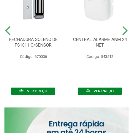
FECHADURA SOLENOIDE
CENTRAL ALARME ANM 24
FS1011 C/SENSOR
NET
Código: 670006
Código: 543512
VER PREÇO
VER PREÇO