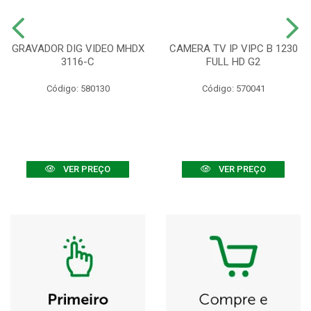
GRAVADOR DIG VIDEO MHDX
CAMERA TV IP VIPC B 1230
3116-C
FULL HD G2
Código: 580130
Código: 570041
VER PREÇO
VER PREÇO