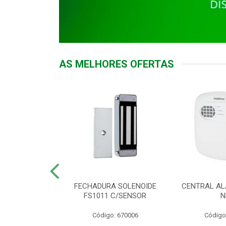
AS MELHORES OFERTAS
DOR ACESSO
FECHADURA SOLENOIDE
CENTRAL AL
 5531 MF EX
FS1011 C/SENSOR
N
: 900018
Código: 670006
Código