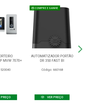
COMPRE E GANHE
ORTEIRO
AUTOMATIZADOR PORTÃO
SENSOR ATIVO
IP MVW 7070+
DR 350 FAST BI
 520040
Código: 660168
Código:
 PREÇO
VER PREÇO
VER