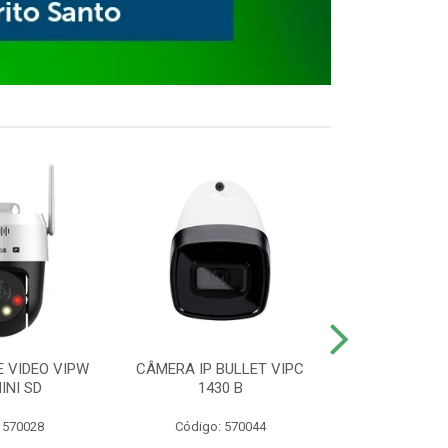
E VIDEO VIPW
CÂMERA IP BULLET VIPC
GRAVADOR 
INI SD
1430 B
MHDX 3
 570028
Código: 570044
Código: