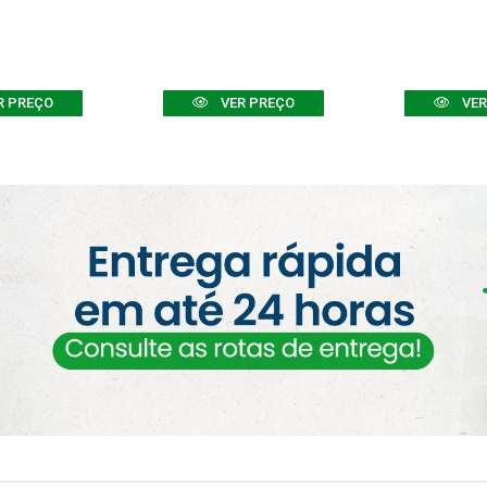
R PREÇO
VER PREÇO
VER