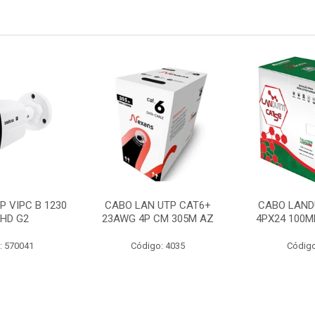
P VIPC B 1230
CABO LAN UTP CAT6+
CABO LAND
 HD G2
23AWG 4P CM 305M AZ
4PX24 100M
: 570041
Código: 4035
Código