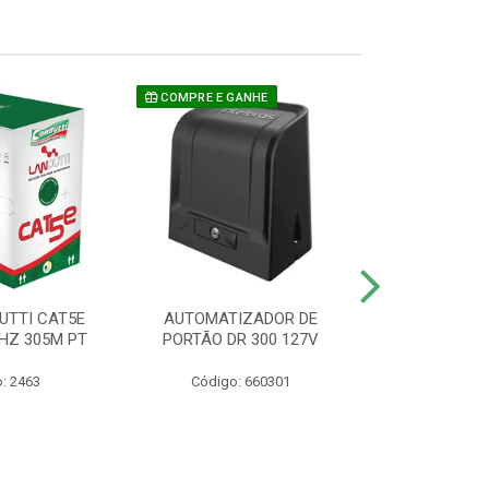
COMPRE E GANHE
UTTI CAT5E
AUTOMATIZADOR DE
CAMERA P/ S
HZ 305M PT
PORTÃO DR 300 127V
1220 BU
: 2463
Código: 660301
Código: