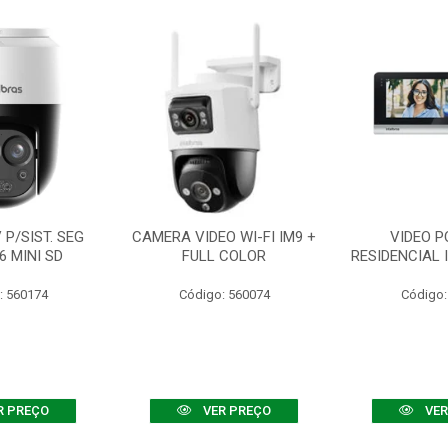
P/SIST. SEG
CAMERA VIDEO WI-FI IM9 +
VIDEO P
6 MINI SD
FULL COLOR
RESIDENCIAL 
: 560174
Código: 560074
Código:
R PREÇO
VER PREÇO
VER