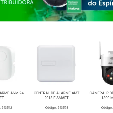
ARME ANM 24
CENTRAL DE ALARME AMT
CAMERA IP D
ET
2018 E SMART
1300 M
: 543512
Código: 543578
Código: