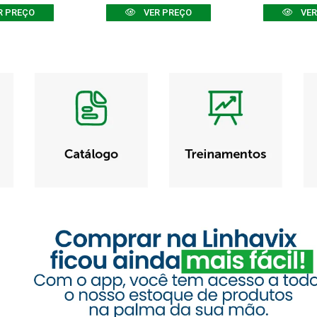
R PREÇO
VER PREÇO
VER