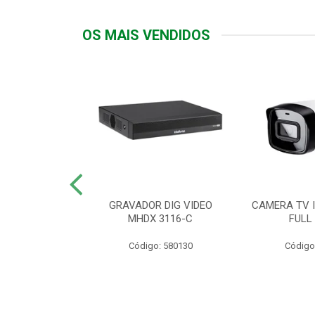
OS MAIS VENDIDOS
TTIV 600VA-
GRAVADOR DIG VIDEO
CAMERA TV I
20V
MHDX 3116-C
FULL
: 822200
Código: 580130
Código