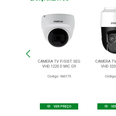
TV VHD 3520 D
CAMERA TV P/SIST. SEG
CAMERA TV 
 COLOR+
VHD 1220 D MIC G9
VHD 320
: 560108
Código: 560175
Código
R PREÇO
VER PREÇO
VE