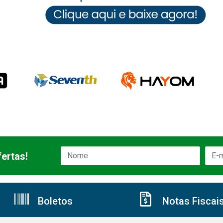
ertas!
Boletos
Notas Fiscai