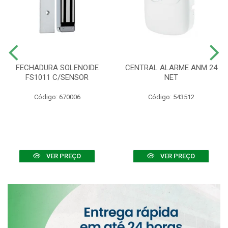
FECHADURA SOLENOIDE
CENTRAL ALARME ANM 24
FS1011 C/SENSOR
NET
Código: 670006
Código: 543512
VER PREÇO
VER PREÇO