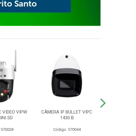
E VIDEO VIPW
CÂMERA IP BULLET VIPC
GRAVADOR 
INI SD
1430 B
MHDX 3
 570028
Código: 570044
Código: