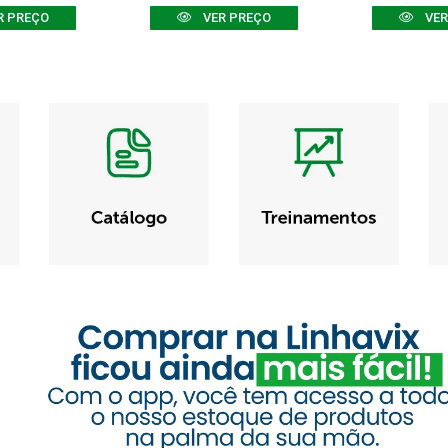
R PREÇO
VER PREÇO
VER