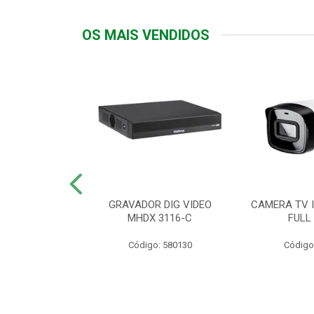
OS MAIS VENDIDOS
TTIV 600VA-
GRAVADOR DIG VIDEO
CAMERA TV I
20V
MHDX 3116-C
FULL
: 822200
Código: 580130
Código