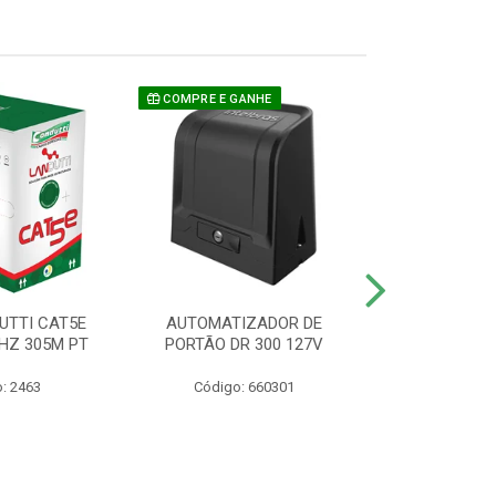
COMPRE E GANHE
UTTI CAT5E
AUTOMATIZADOR DE
CAMERA P/ S
HZ 305M PT
PORTÃO DR 300 127V
1220 BU
: 2463
Código: 660301
Código: