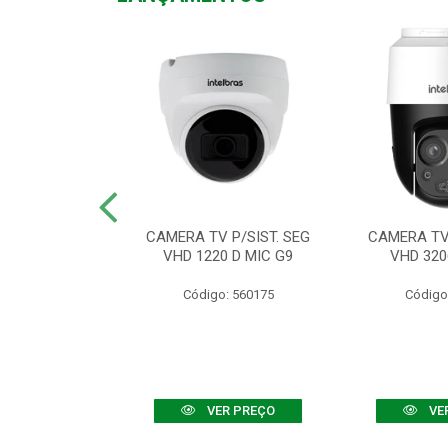
TV VHD 3520 D
CAMERA TV P/SIST. SEG
CAMERA TV 
 COLOR+
VHD 1220 D MIC G9
VHD 320
: 560108
Código: 560175
Código
R PREÇO
VER PREÇO
VE