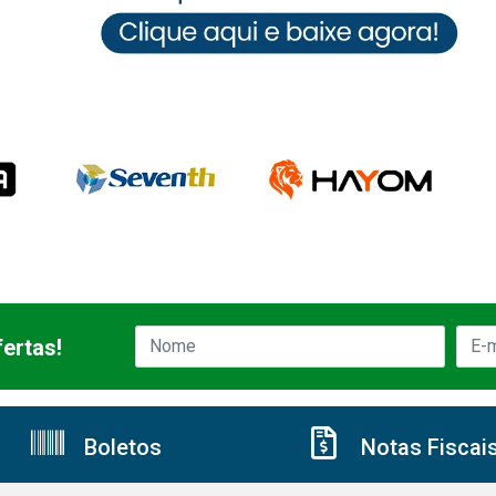
ertas!
Boletos
Notas Fiscai