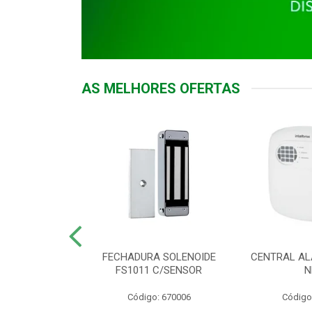
AS MELHORES OFERTAS
DOR ACESSO
FECHADURA SOLENOIDE
CENTRAL AL
 5531 MF EX
FS1011 C/SENSOR
N
: 900018
Código: 670006
Código