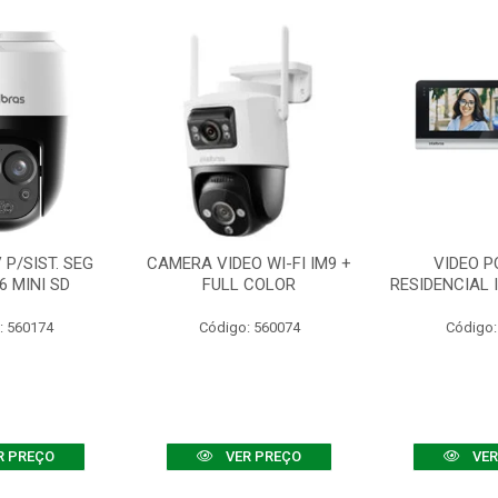
P/SIST. SEG
CAMERA VIDEO WI-FI IM9 +
VIDEO P
6 MINI SD
FULL COLOR
RESIDENCIAL 
: 560174
Código: 560074
Código:
R PREÇO
VER PREÇO
VER