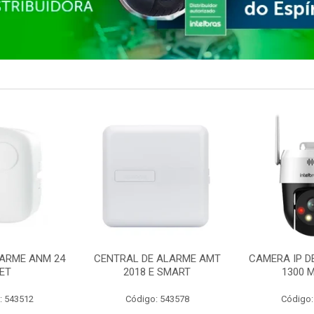
ARME ANM 24
CENTRAL DE ALARME AMT
CAMERA IP D
ET
2018 E SMART
1300 M
: 543512
Código: 543578
Código: