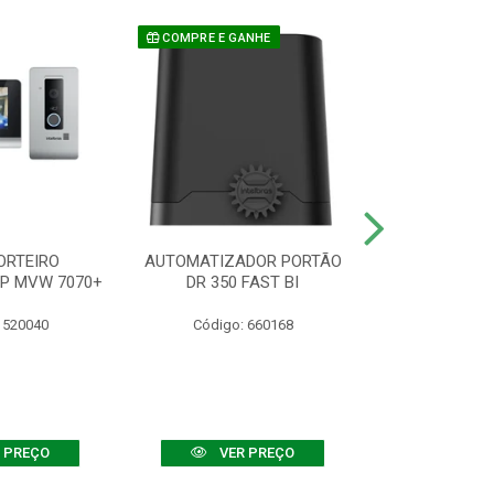
COMPRE E GANHE
ORTEIRO
AUTOMATIZADOR PORTÃO
SENSOR ATIVO
IP MVW 7070+
DR 350 FAST BI
 520040
Código: 660168
Código:
 PREÇO
VER PREÇO
VER