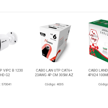
P VIPC B 1230
CABO LAN UTP CAT6+
CABO LAND
 HD G2
23AWG 4P CM 305M AZ
4PX24 100M
: 570041
Código: 4035
Código