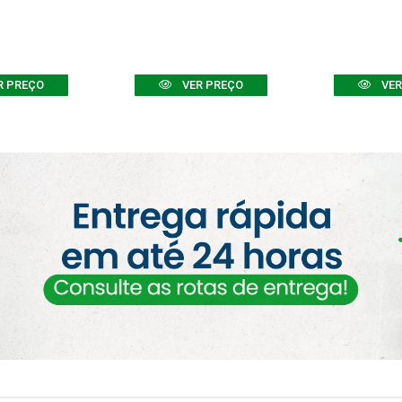
R PREÇO
VER PREÇO
VER