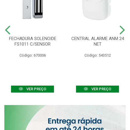
FECHADURA SOLENOIDE
CENTRAL ALARME ANM 24
FS1011 C/SENSOR
NET
Código: 670006
Código: 543512
VER PREÇO
VER PREÇO