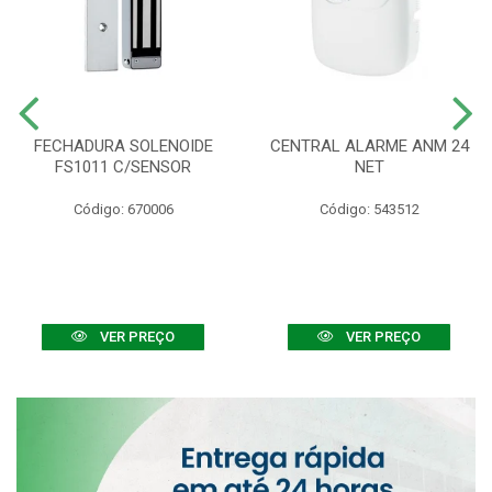
FECHADURA SOLENOIDE
CENTRAL ALARME ANM 24
FS1011 C/SENSOR
NET
Código: 670006
Código: 543512
VER PREÇO
VER PREÇO