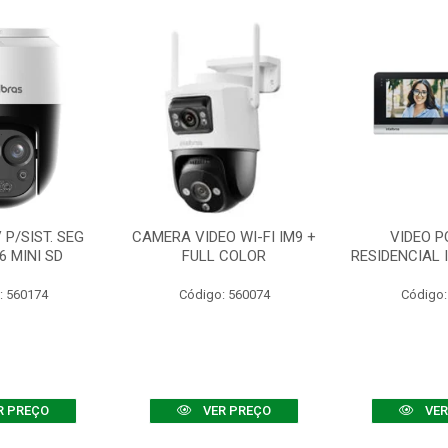
P/SIST. SEG
CAMERA VIDEO WI-FI IM9 +
VIDEO P
6 MINI SD
FULL COLOR
RESIDENCIAL 
: 560174
Código: 560074
Código:
R PREÇO
VER PREÇO
VER