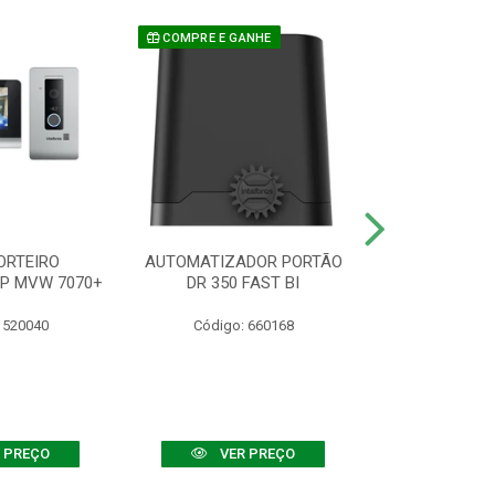
COMPRE E GANHE
ORTEIRO
AUTOMATIZADOR PORTÃO
SENSOR ATIVO
IP MVW 7070+
DR 350 FAST BI
 520040
Código: 660168
Código:
 PREÇO
VER PREÇO
VER