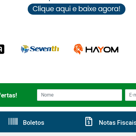
ertas!
Boletos
Notas Fiscai