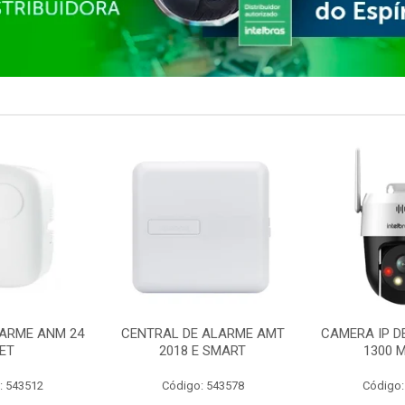
ARME ANM 24
CENTRAL DE ALARME AMT
CAMERA IP D
ET
2018 E SMART
1300 M
: 543512
Código: 543578
Código: