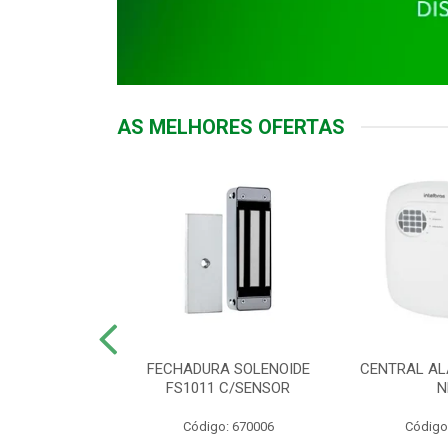
AS MELHORES OFERTAS
DOR ACESSO
FECHADURA SOLENOIDE
CENTRAL AL
 5531 MF EX
FS1011 C/SENSOR
N
: 900018
Código: 670006
Código