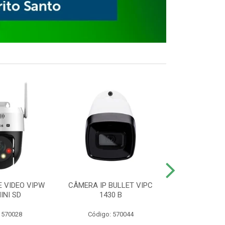
E VIDEO VIPW
CÂMERA IP BULLET VIPC
GRAVADOR 
INI SD
1430 B
MHDX 3
 570028
Código: 570044
Código: