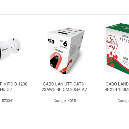
P VIPC B 1230
CABO LAN UTP CAT6+
CABO LAND
 HD G2
23AWG 4P CM 305M AZ
4PX24 100M
: 570041
Código: 4035
Código