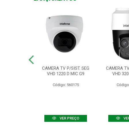
TV VHD 3520 D
CAMERA TV P/SIST. SEG
CAMERA TV 
 COLOR+
VHD 1220 D MIC G9
VHD 320
: 560108
Código: 560175
Código
R PREÇO
VER PREÇO
VE