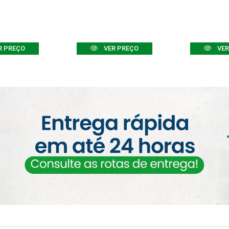
R PREÇO
VER PREÇO
VER