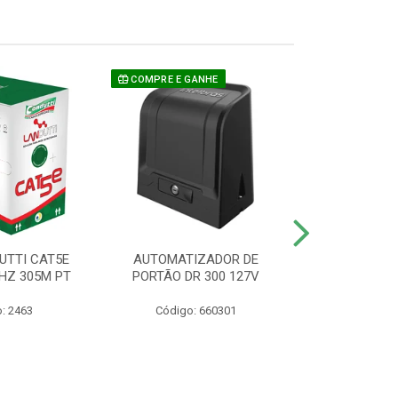
COMPRE E GANHE
UTTI CAT5E
AUTOMATIZADOR DE
CAMERA P/ S
HZ 305M PT
PORTÃO DR 300 127V
1220 BU
: 2463
Código: 660301
Código: