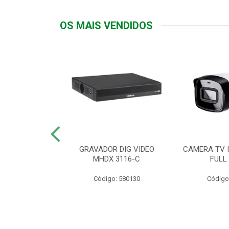
OS MAIS VENDIDOS
TTIV 600VA-
GRAVADOR DIG VIDEO
CAMERA TV I
20V
MHDX 3116-C
FULL
: 822200
Código: 580130
Código