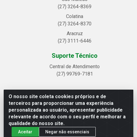
(27) 3264-8369
Colatina
(27) 3264-8370
Aracruz
(27) 3111-6446
Suporte Técnico
Central de Atendimento
(27) 99769-7181
O nosso site coleta cookies próprios e de
Linhavix Distribuidora LTDA - Avenida Alegre, 2521 -
terceiros para proporcionar uma experiência
Quadra314 Lote 05 e 07 - Shell, Linhares/ES - CEP
personalizada ao usuário, apresentar publicidade
29.901-605 - CNPJ 20.857.514/0001-75
relevante de acordo com o seu perfil e melhorar a
qualidade do nosso site.
Aceitar
Negar não essenciais