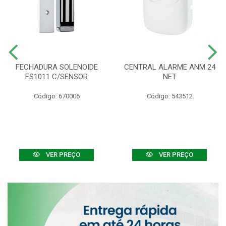
FECHADURA SOLENOIDE
CENTRAL ALARME ANM 24
FS1011 C/SENSOR
NET
Código: 670006
Código: 543512
VER PREÇO
VER PREÇO