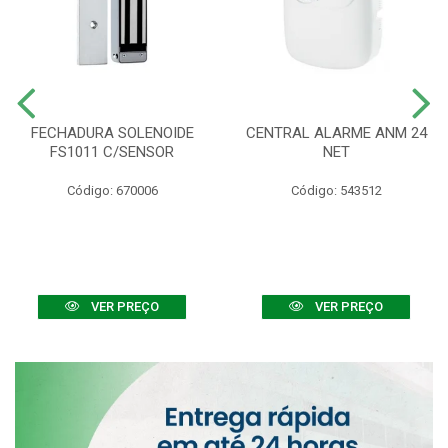
FECHADURA SOLENOIDE
CENTRAL ALARME ANM 24
FS1011 C/SENSOR
NET
Código: 670006
Código: 543512
VER PREÇO
VER PREÇO