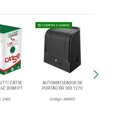
COMPRE E GANHE
UTTI CAT5E
AUTOMATIZADOR DE
CAMERA P/ S
HZ 305M PT
PORTÃO DR 300 127V
1220 BU
: 2463
Código: 660301
Código: