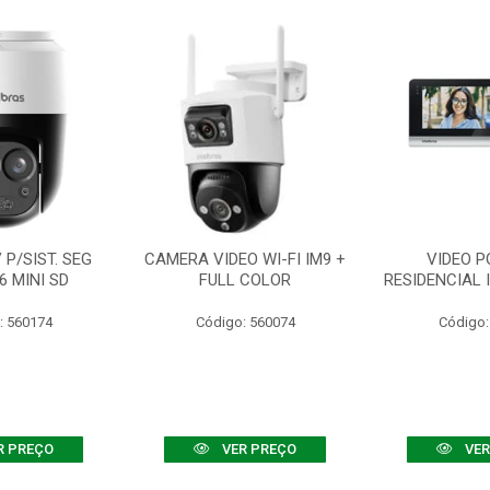
P/SIST. SEG
CAMERA VIDEO WI-FI IM9 +
VIDEO P
6 MINI SD
FULL COLOR
RESIDENCIAL 
: 560174
Código: 560074
Código:
R PREÇO
VER PREÇO
VER