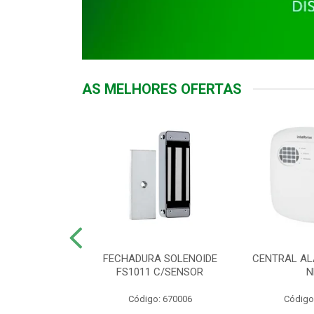
AS MELHORES OFERTAS
DOR ACESSO
FECHADURA SOLENOIDE
CENTRAL AL
 5531 MF EX
FS1011 C/SENSOR
N
: 900018
Código: 670006
Código