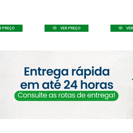
R PREÇO
VER PREÇO
VER