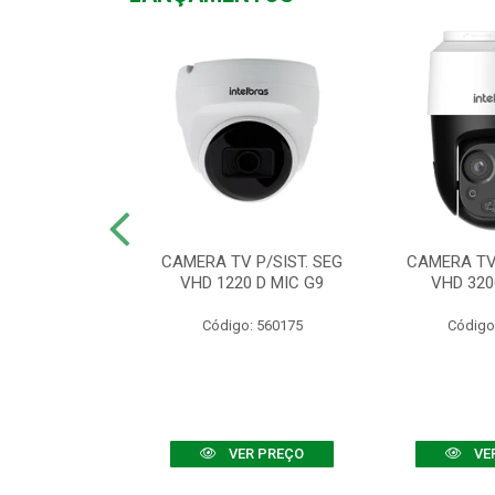
TV VHD 3520 D
CAMERA TV P/SIST. SEG
CAMERA TV 
 COLOR+
VHD 1220 D MIC G9
VHD 320
: 560108
Código: 560175
Código
R PREÇO
VER PREÇO
VE