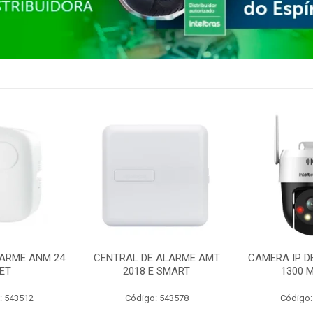
ARME ANM 24
CENTRAL DE ALARME AMT
CAMERA IP D
ET
2018 E SMART
1300 M
: 543512
Código: 543578
Código: