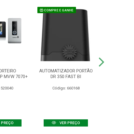
COMPRE E GANHE
ORTEIRO
AUTOMATIZADOR PORTÃO
SENSOR ATIVO
IP MVW 7070+
DR 350 FAST BI
 520040
Código: 660168
Código:
 PREÇO
VER PREÇO
VER