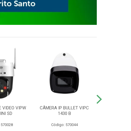
E VIDEO VIPW
CÂMERA IP BULLET VIPC
GRAVADOR 
INI SD
1430 B
MHDX 3
 570028
Código: 570044
Código: