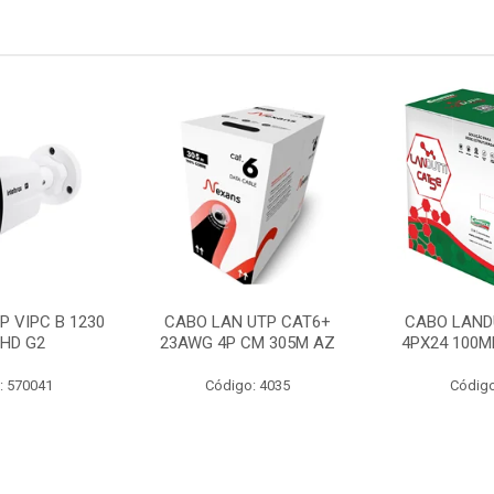
P VIPC B 1230
CABO LAN UTP CAT6+
CABO LAND
 HD G2
23AWG 4P CM 305M AZ
4PX24 100M
: 570041
Código: 4035
Código