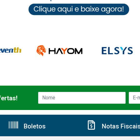
ertas!
Boletos
Notas Fiscai