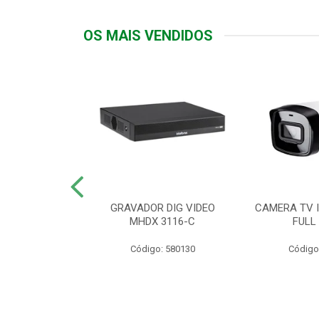
OS MAIS VENDIDOS
TTIV 600VA-
GRAVADOR DIG VIDEO
CAMERA TV I
20V
MHDX 3116-C
FULL
: 822200
Código: 580130
Código