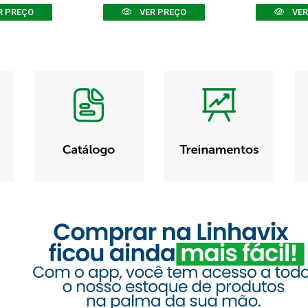
R PREÇO
VER PREÇO
VER