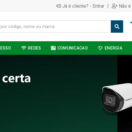
|
Já é cliente? - Entrar
Não é 
CESSO
REDES
COMUNICACAO
ENERGIA