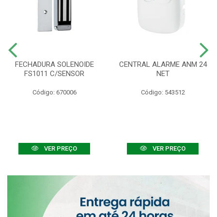
FECHADURA SOLENOIDE
CENTRAL ALARME ANM 24
FS1011 C/SENSOR
NET
Código: 670006
Código: 543512
VER PREÇO
VER PREÇO