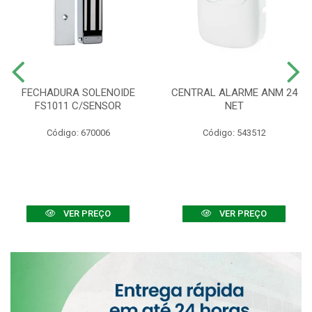
FECHADURA SOLENOIDE
CENTRAL ALARME ANM 24
FS1011 C/SENSOR
NET
Código: 670006
Código: 543512
VER PREÇO
VER PREÇO