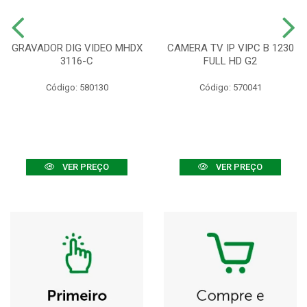
GRAVADOR DIG VIDEO MHDX
CAMERA TV IP VIPC B 1230
3116-C
FULL HD G2
Código: 580130
Código: 570041
VER PREÇO
VER PREÇO