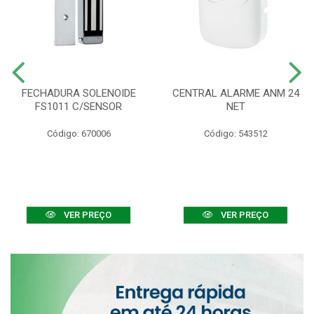
FECHADURA SOLENOIDE
CENTRAL ALARME ANM 24
FS1011 C/SENSOR
NET
Código: 670006
Código: 543512
VER PREÇO
VER PREÇO