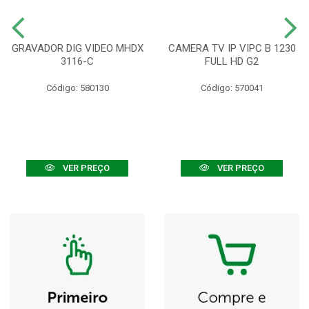
GRAVADOR DIG VIDEO MHDX
CAMERA TV IP VIPC B 1230
3116-C
FULL HD G2
Código: 580130
Código: 570041
VER PREÇO
VER PREÇO