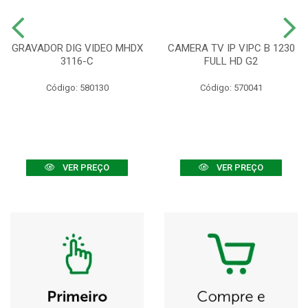
GRAVADOR DIG VIDEO MHDX
CAMERA TV IP VIPC B 1230
3116-C
FULL HD G2
Código: 580130
Código: 570041
VER PREÇO
VER PREÇO