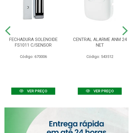
FECHADURA SOLENOIDE
CENTRAL ALARME ANM 24
FS1011 C/SENSOR
NET
Código: 670006
Código: 543512
VER PREÇO
VER PREÇO