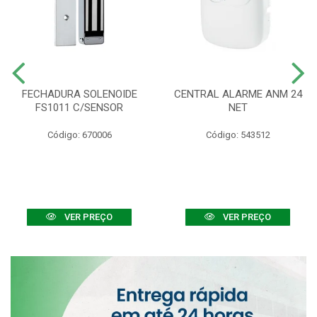
FECHADURA SOLENOIDE
CENTRAL ALARME ANM 24
FS1011 C/SENSOR
NET
Código: 670006
Código: 543512
VER PREÇO
VER PREÇO