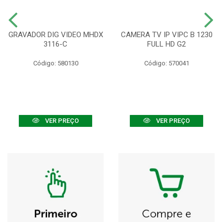
GRAVADOR DIG VIDEO MHDX
CAMERA TV IP VIPC B 1230
3116-C
FULL HD G2
Código: 580130
Código: 570041
VER PREÇO
VER PREÇO