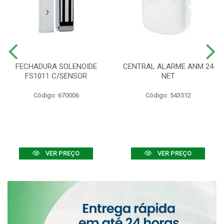
FECHADURA SOLENOIDE
CENTRAL ALARME ANM 24
FS1011 C/SENSOR
NET
Código: 670006
Código: 543512
VER PREÇO
VER PREÇO