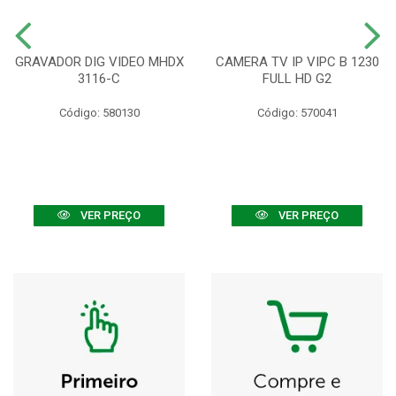
GRAVADOR DIG VIDEO MHDX
CAMERA TV IP VIPC B 1230
3116-C
FULL HD G2
Código: 580130
Código: 570041
VER PREÇO
VER PREÇO