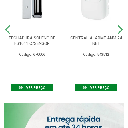
FECHADURA SOLENOIDE
CENTRAL ALARME ANM 24
FS1011 C/SENSOR
NET
Código: 670006
Código: 543512
VER PREÇO
VER PREÇO