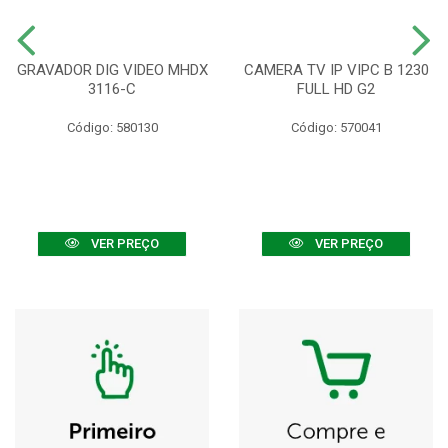
GRAVADOR DIG VIDEO MHDX
CAMERA TV IP VIPC B 1230
3116-C
FULL HD G2
Código: 580130
Código: 570041
VER PREÇO
VER PREÇO