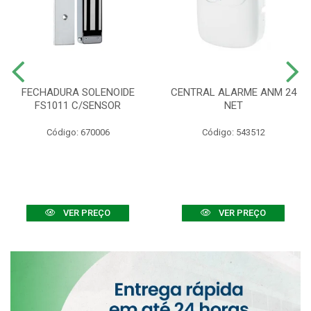
FECHADURA SOLENOIDE
CENTRAL ALARME ANM 24
FS1011 C/SENSOR
NET
Código: 670006
Código: 543512
VER PREÇO
VER PREÇO