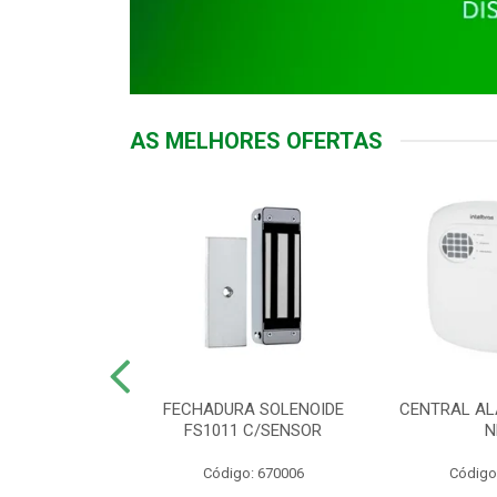
AS MELHORES OFERTAS
DOR ACESSO
FECHADURA SOLENOIDE
CENTRAL AL
 5531 MF EX
FS1011 C/SENSOR
N
: 900018
Código: 670006
Código