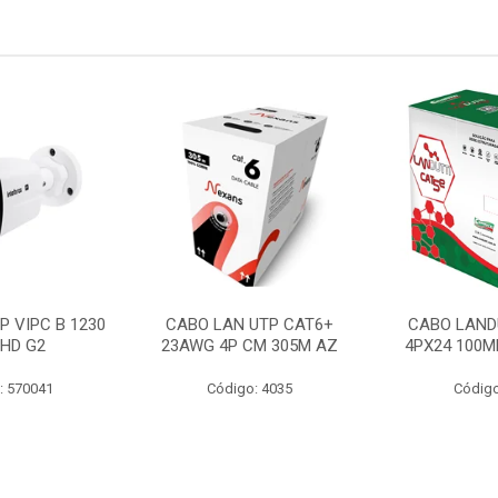
P VIPC B 1230
CABO LAN UTP CAT6+
CABO LAND
 HD G2
23AWG 4P CM 305M AZ
4PX24 100M
: 570041
Código: 4035
Código