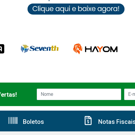
ertas!
Boletos
Notas Fiscai