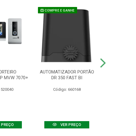
COMPRE E GANHE
ORTEIRO
AUTOMATIZADOR PORTÃO
SENSOR ATIVO
IP MVW 7070+
DR 350 FAST BI
 520040
Código: 660168
Código:
 PREÇO
VER PREÇO
VER