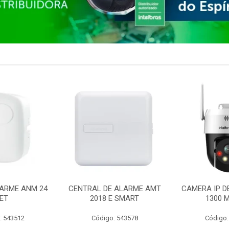
ARME ANM 24
CENTRAL DE ALARME AMT
CAMERA IP D
ET
2018 E SMART
1300 M
: 543512
Código: 543578
Código: