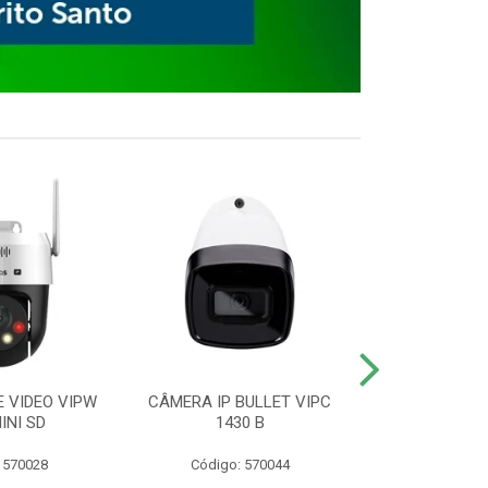
E VIDEO VIPW
CÂMERA IP BULLET VIPC
GRAVADOR 
INI SD
1430 B
MHDX 3
 570028
Código: 570044
Código: