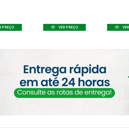
R PREÇO
VER PREÇO
VER