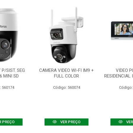
P/SIST. SEG
CAMERA VIDEO WI-FI IM9 +
VIDEO P
6 MINI SD
FULL COLOR
RESIDENCIAL 
: 560174
Código: 560074
Código:
R PREÇO
VER PREÇO
VER