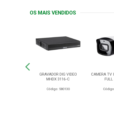
OS MAIS VENDIDOS
TTIV 600VA-
GRAVADOR DIG VIDEO
CAMERA TV I
20V
MHDX 3116-C
FULL
: 822200
Código: 580130
Código