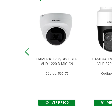
TV VHD 3520 D
CAMERA TV P/SIST. SEG
CAMERA TV 
 COLOR+
VHD 1220 D MIC G9
VHD 320
: 560108
Código: 560175
Código
R PREÇO
VER PREÇO
VE