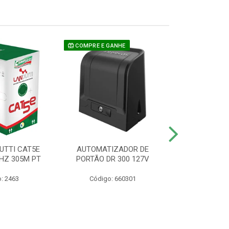
COMPRE E GANHE
UTTI CAT5E
AUTOMATIZADOR DE
CAMERA P/ S
HZ 305M PT
PORTÃO DR 300 127V
1220 BU
: 2463
Código: 660301
Código: