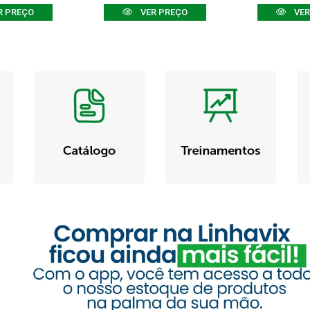
R PREÇO
VER PREÇO
VER