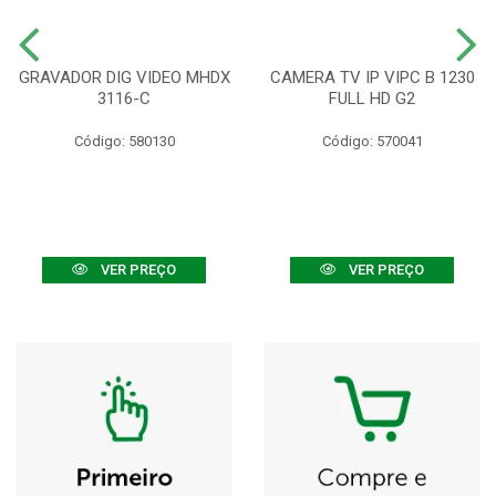
GRAVADOR DIG VIDEO MHDX
CAMERA TV IP VIPC B 1230
3116-C
FULL HD G2
Código: 580130
Código: 570041
VER PREÇO
VER PREÇO