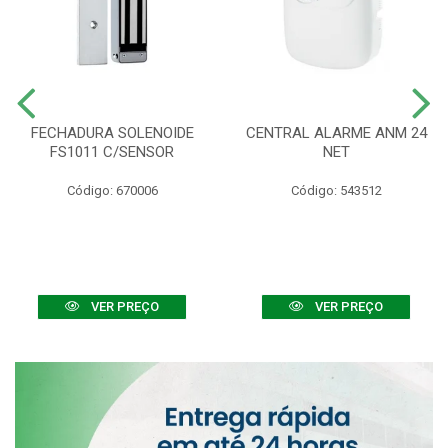
FECHADURA SOLENOIDE
CENTRAL ALARME ANM 24
FS1011 C/SENSOR
NET
Código: 670006
Código: 543512
VER PREÇO
VER PREÇO