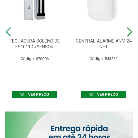
FECHADURA SOLENOIDE
CENTRAL ALARME ANM 24
FS1011 C/SENSOR
NET
Código: 670006
Código: 543512
VER PREÇO
VER PREÇO