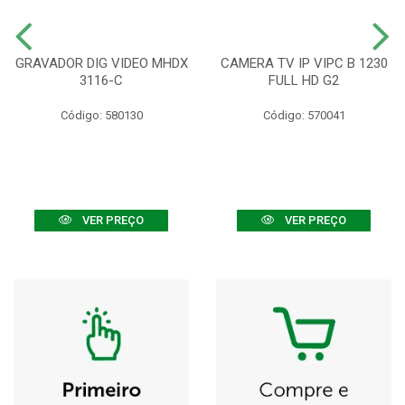
GRAVADOR DIG VIDEO MHDX
CAMERA TV IP VIPC B 1230
3116-C
FULL HD G2
Código: 580130
Código: 570041
VER PREÇO
VER PREÇO