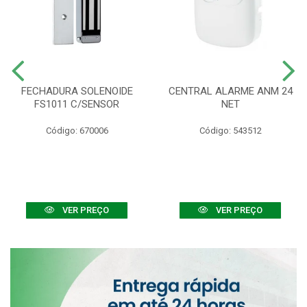
FECHADURA SOLENOIDE
CENTRAL ALARME ANM 24
FS1011 C/SENSOR
NET
Código: 670006
Código: 543512
VER PREÇO
VER PREÇO